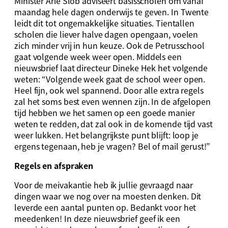
Minister Arie Slob adviseert basisscholen om vanaf
maandag hele dagen onderwijs te geven. In Twente
leidt dit tot ongemakkelijke situaties. Tientallen
scholen die liever halve dagen opengaan, voelen
zich minder vrij in hun keuze. Ook de Petrusschool
gaat volgende week weer open. Middels een
nieuwsbrief laat directeur Dineke Hek het volgende
weten: “Volgende week gaat de school weer open.
Heel fijn, ook wel spannend. Door alle extra regels
zal het soms best even wennen zijn. In de afgelopen
tijd hebben we het samen op een goede manier
weten te redden, dat zal ook in de komende tijd vast
weer lukken. Het belangrijkste punt blijft: loop je
ergens tegenaan, heb je vragen? Bel of mail gerust!”
Regels en afspraken
Voor de meivakantie heb ik jullie gevraagd naar
dingen waar we nog over na moesten denken. Dit
leverde een aantal punten op. Bedankt voor het
meedenken! In deze nieuwsbrief geef ik een