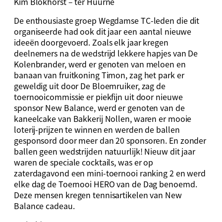
Kim Blokhorst – ter Huurne
De enthousiaste groep Wegdamse TC-leden die dit
organiseerde had ook dit jaar een aantal nieuwe
ideeën doorgevoerd. Zoals elk jaar kregen
deelnemers na de wedstrijd lekkere hapjes van De
Kolenbrander, werd er genoten van meloen en
banaan van fruitkoning Timon, zag het park er
geweldig uit door De Bloemruiker, zag de
toernooicommissie er piekfijn uit door nieuwe
sponsor New Balance, werd er genoten van de
kaneelcake van Bakkerij Nollen, waren er mooie
loterij-prijzen te winnen en werden de ballen
gesponsord door meer dan 20 sponsoren. En zonder
ballen geen wedstrijden natuurlijk! Nieuw dit jaar
waren de speciale cocktails, was er op
zaterdagavond een mini-toernooi ranking 2 en werd
elke dag de Toernooi HERO van de Dag benoemd.
Deze mensen kregen tennisartikelen van New
Balance cadeau.