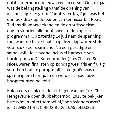
dubbeltoernooi opnieuw zeer succesvol! Ook dit jaar
was de belangstelling vanaf de opening van
inschrijving zeer groot. Vanaf zaterdag 7 juli was het
dan ook druk op de banen van tennispark ’t Root.
Tijdens dit voorweekend en de doordeweekse
dagen stonden alle poulewedstrijden op het
programma. Op zaterdag 14 juli nam de spanning
toe, want de halve finales op deze dag waren stuk
voor stuk zeer spannend. Na een gezellige en
smaakvolle feestavond inclusief barbecue van
hoofdsponsor De Kolenbrander (Très Chic en So
Nice), waren finalisten op zondag weer fris en fruitig
voor hun laatste partij. In alle categoriën was de
spanning om te snijden en werden er sportieve
hoogtepunten beleefd.
Klik op deze link om de uitslagen van het Très Chic
Hengevelde open dubbeltoernooi 2018 te bekijken.
https://mijnknltb.toernooi.nl/sport/winners.aspx?
id=1E3988D1-427C-4FD2-90D6-10A965ED022B