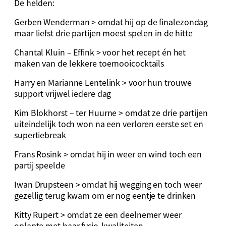
De helden:
Gerben Wenderman > omdat hij op de finalezondag
maar liefst drie partijen moest spelen in de hitte
Chantal Kluin – Effink > voor het recept én het
maken van de lekkere toernooicocktails
Harry en Marianne Lentelink > voor hun trouwe
support vrijwel iedere dag
Kim Blokhorst – ter Huurne > omdat ze drie partijen
uiteindelijk toch won na een verloren eerste set en
supertiebreak
Frans Rosink > omdat hij in weer en wind toch een
partij speelde
Iwan Drupsteen > omdat hij wegging en toch weer
gezellig terug kwam om er nog eentje te drinken
Kitty Rupert > omdat ze een deelnemer weer
oplapte met haar fysio-kwaliteiten