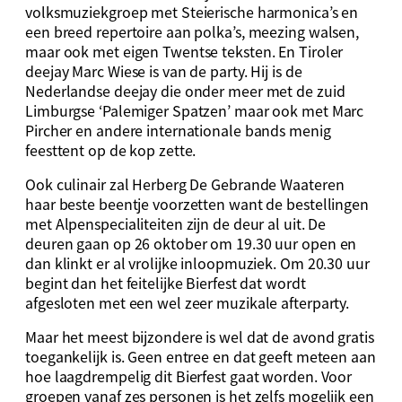
volksmuziekgroep met Steierische harmonica’s en
een breed repertoire aan polka’s, meezing walsen,
maar ook met eigen Twentse teksten. En Tiroler
deejay Marc Wiese is van de party. Hij is de
Nederlandse deejay die onder meer met de zuid
Limburgse ‘Palemiger Spatzen’ maar ook met Marc
Pircher en andere internationale bands menig
feesttent op de kop zette.
Ook culinair zal Herberg De Gebrande Waateren
haar beste beentje voorzetten want de bestellingen
met Alpenspecialiteiten zijn de deur al uit. De
deuren gaan op 26 oktober om 19.30 uur open en
dan klinkt er al vrolijke inloopmuziek. Om 20.30 uur
begint dan het feitelijke Bierfest dat wordt
afgesloten met een wel zeer muzikale afterparty.
Maar het meest bijzondere is wel dat de avond gratis
toegankelijk is. Geen entree en dat geeft meteen aan
hoe laagdrempelig dit Bierfest gaat worden. Voor
groepen vanaf zes personen is het zelfs mogelijk een