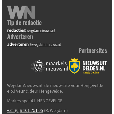
Tip de redactie
redactie
@wegdamnieuws.nl
Adverteren
adverteren
@wegdamnieuws.nl
Partnersites
WegdamNieuws.nl: de nieuwssite voor Hengevelde
e.o.! Veur & deur Hengevelde.
Markesingel 41, HENGEVELDE
+31 (0)6 101 751 05
(R. Wegdam)