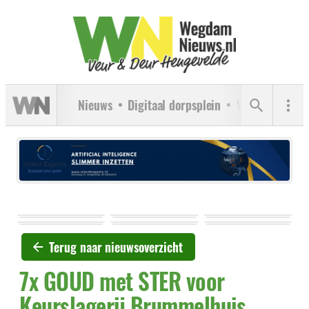
Nieuws
Digitaal dorpsplein
Verenigingen
Terug naar nieuwsoverzicht
7x GOUD met STER voor
Keurslagerij Brummelhuis