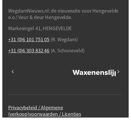
WegdamNieuws.nl: de nieuwssite voor Hengevelde
e.o.! Veur & deur Hengevelde.
Markesingel 41, HENGEVELDE
+31 (0)6 101 751 05
(R. Wegdam)
+31 (0)6 303 832 46
(A. Schoneveld)
Privacybeleid / Algemene
(verkoop)voorwaarden / Licenties
Webdesign en realisatie
Kuipers Design