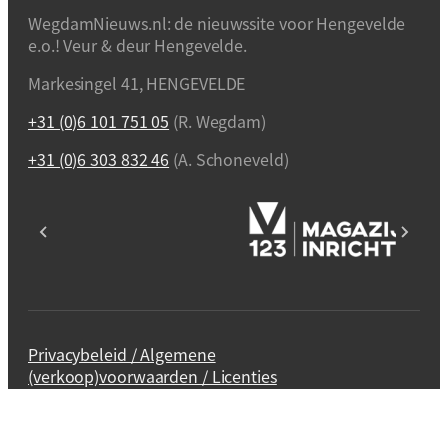
WegdamNieuws.nl: de nieuwssite voor Hengevelde
e.o.! Veur & deur Hengevelde.
Markesingel 41, HENGEVELDE
+31 (0)6 101 751 05
(R. Wegdam)
+31 (0)6 303 832 46
(A. Schoneveld)
Privacybeleid / Algemene
(verkoop)voorwaarden / Licenties
Webdesign en realisatie
Kuipers Design