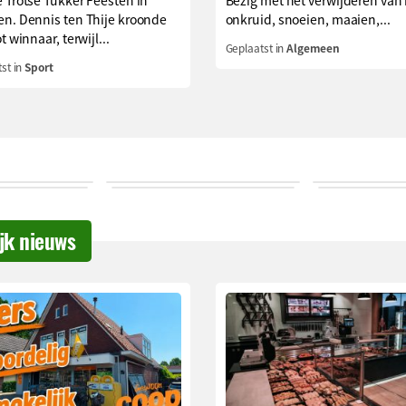
 Trotse Tukker Feesten in
Bezig met het verwijderen van
en. Dennis ten Thije kroonde
onkruid, snoeien, maaien,...
t winnaar, terwijl...
Geplaatst in
Algemeen
st in
Sport
ijk nieuws