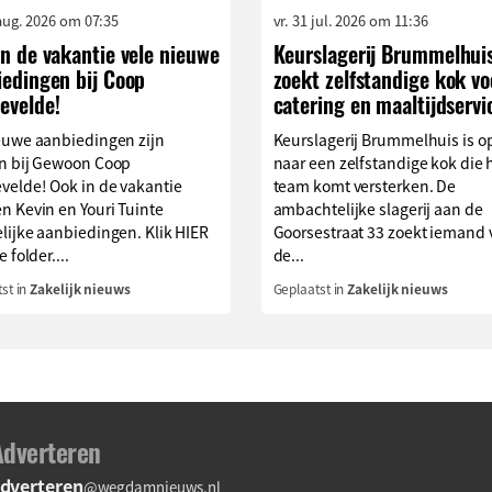
aug. 2026 om 07:35
vr. 31 jul. 2026 om 11:36
n de vakantie vele nieuwe
Keurslagerij Brummelhui
iedingen bij Coop
zoekt zelfstandige kok vo
evelde!
catering en maaltijdservi
euwe aanbiedingen zijn
Keurslagerij Brummelhuis is o
n bij Gewoon Coop
naar een zelfstandige kok die 
velde! Ook in de vakantie
team komt versterken. De
n Kevin en Youri Tuinte
ambachtelijke slagerij aan de
lijke aanbiedingen. Klik HIER
Goorsestraat 33 zoekt iemand 
 folder....
de...
st in
Zakelijk nieuws
Geplaatst in
Zakelijk nieuws
Adverteren
dverteren
@wegdamnieuws.nl