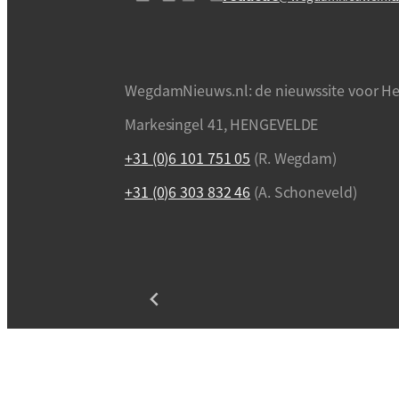
WegdamNieuws.nl: de nieuwssite voor He
Markesingel 41, HENGEVELDE
+31 (0)6 101 751 05
(R. Wegdam)
+31 (0)6 303 832 46
(A. Schoneveld)