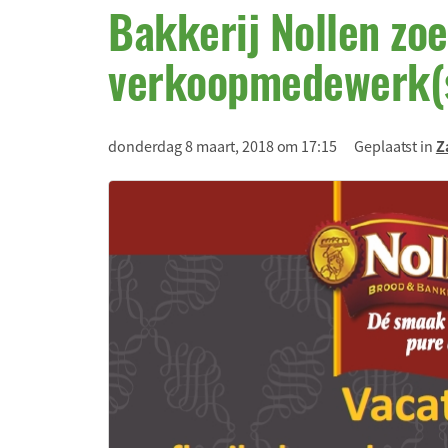
Bakkerij Nollen zoe
verkoopmedewerk(s
donderdag 8 maart, 2018 om 17:15
Geplaatst in
Z