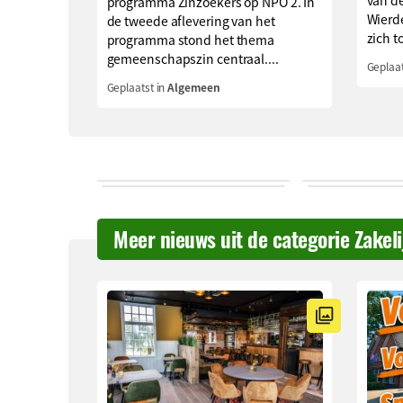
van de
programma Zinzoekers op NPO 2. In
Wierd
de tweede aflevering van het
zich to
programma stond het thema
gemeenschapszin centraal....
Geplaat
Geplaatst in
Algemeen
Meer nieuws uit de categorie Zakel