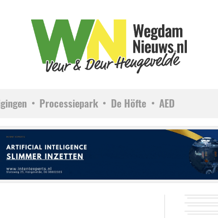
igingen
Processiepark
De Höfte
AED