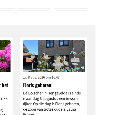
za. 8 aug. 2026 om 16:48
r het
Floris geboren!
De Bolscher in Hengevelde is sinds
maandag 3 augustus een inwoner
s zich
rijker. Op die dag is Floris geboren,
de zoon van trotse ouders Laura
ng.
Rupert...