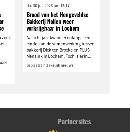
do. 30 jul. 2026 om 13:17
s
Brood van het Hengeveldse
or
Bakkerij Nollen weer
ce
verkrijgbaar in Lochem
p zoek
Na acht jaar kwam er onlangs een
het
einde aan de samenwerking tussen
bakkerij Dick ten Broeke en PLUS
Mensink in Lochem. Toch is er in...
voor
Geplaatst in
Zakelijk nieuws
Partnersites