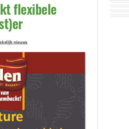
kt flexibele
t)er
akelijk nieuws