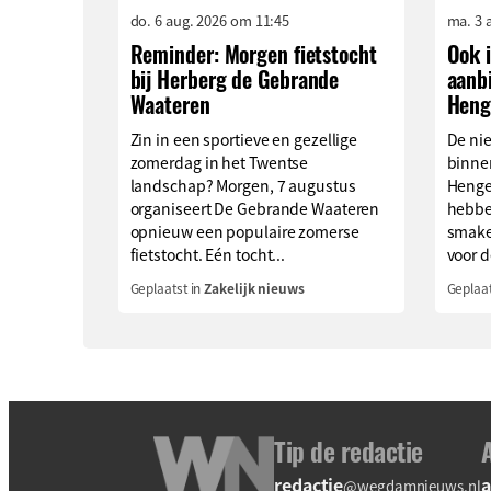
do. 6 aug. 2026 om 11:45
ma. 3 
Reminder: Morgen fietstocht
Ook i
bij Herberg de Gebrande
aanb
Waateren
Heng
Zin in een sportieve en gezellige
De ni
zomerdag in het Twentse
binne
landschap? Morgen, 7 augustus
Henge
organiseert De Gebrande Waateren
hebbe
opnieuw een populaire zomerse
smake
fietstocht. Eén tocht...
voor de
Geplaatst in
Zakelijk nieuws
Geplaat
Tip de redactie
redactie
a
@wegdamnieuws.nl