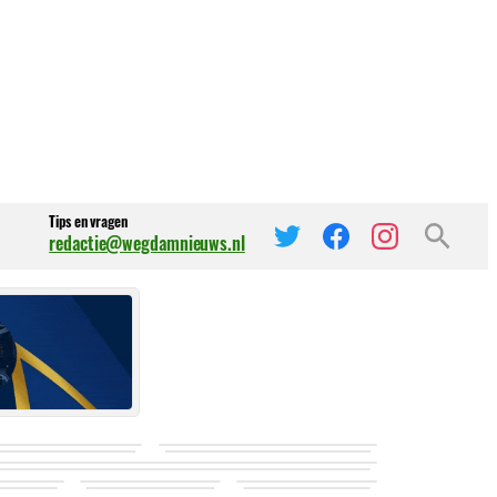
Tips en vragen
redactie@wegdamnieuws.nl