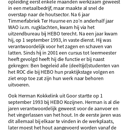
opleiding eerst enkele maanden werkzaam geweest
in een metaalbedrijf, maar maakte al snel de
overstap naar de houtsector. Na 6 jaar
Timmerfabriek Ter Huurne en zo’n anderhalf jaar
WAO i.v.m. rugklachten, kwam hij via het
uitzendbureau bij HEBO terecht. Na een jaar kwam
hij, op 1 september 1993, in vaste dienst. Hij was
verantwoordelijk voor het zagen en schaven van
latten. Sinds hij in 2001 een cursus tot leermeester
heeft gevolgd heeft hij die functie er bij naast
gekregen: Ben begeleid alle (deeltijd)studenten van
het ROC die bij HEBO hun praktijkstage volgen en
ziet erop toe zat zijn hun werk naar behoren
uitvoeren.
Ook Herman Kokkelink uit Goor startte op 1
september 1993 bij HEBO Kozijnen. Herman is al die
jaren verantwoordelijk geweest voor de aanvoer en
het vingerlassen van het hout. In de eerste jaren was
dit allemaal bij elkaar te vinden in de werkplaats,
later moest het hout aangevoerd worden vanaf de