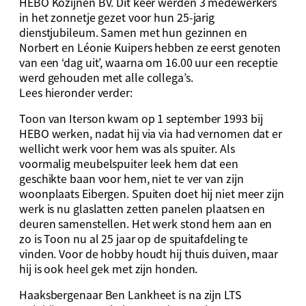
HEBO Kozijnen BV. Dit keer werden 3 medewerkers
in het zonnetje gezet voor hun 25-jarig
dienstjubileum. Samen met hun gezinnen en
Norbert en Léonie Kuipers hebben ze eerst genoten
van een ‘dag uit’, waarna om 16.00 uur een receptie
werd gehouden met alle collega’s.
Lees hieronder verder:
Toon van Iterson kwam op 1 september 1993 bij
HEBO werken, nadat hij via via had vernomen dat er
wellicht werk voor hem was als spuiter. Als
voormalig meubelspuiter leek hem dat een
geschikte baan voor hem, niet te ver van zijn
woonplaats Eibergen. Spuiten doet hij niet meer zijn
werk is nu glaslatten zetten panelen plaatsen en
deuren samenstellen. Het werk stond hem aan en
zo is Toon nu al 25 jaar op de spuitafdeling te
vinden. Voor de hobby houdt hij thuis duiven, maar
hij is ook heel gek met zijn honden.
Haaksbergenaar Ben Lankheet is na zijn LTS