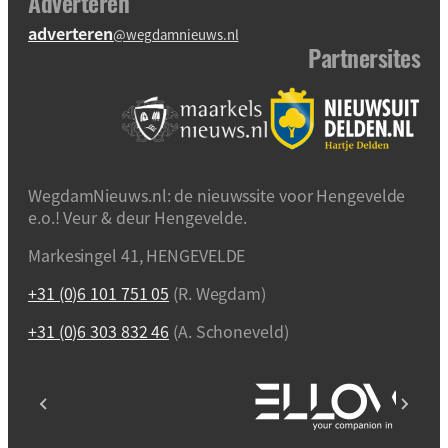
Adverteren
adverteren
@wegdamnieuws.nl
Partnersites
WegdamNieuws.nl: de nieuwssite voor Hengevelde
e.o.! Veur & deur Hengevelde.
Markesingel 41, HENGEVELDE
+31 (0)6 101 751 05
(R. Wegdam)
+31 (0)6 303 832 46
(A. Schoneveld)