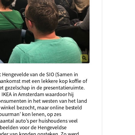
t Hengevelde van de SIO (Samen in
aankomst met een lekkere kop koffie of
et gezelschap in de presentatieruimte.
an IKEA in Amsterdam waardoor hij
 consumenten in het westen van het land
 winkel bezocht, maar online besteld
buurman’ kon lenen, op zes
antal auto’s per huishoudens veel
orbeelden voor de Hengeveldse
ander van konden opsteken. Zo werd