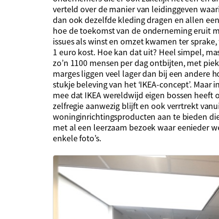
verteld over de manier van leidinggeven waar
dan ook dezelfde kleding dragen en allen een
hoe de toekomst van de onderneming eruit mo
issues als winst en omzet kwamen ter sprake, 
1 euro kost. Hoe kan dat uit? Heel simpel, ma
zo’n 1100 mensen per dag ontbijten, met pie
marges liggen veel lager dan bij een andere 
stukje beleving van het ‘IKEA-concept’. Maar i
mee dat IKEA wereldwijd eigen bossen heeft
zelfregie aanwezig blijft en ook verrtrekt van
woninginrichtingsproducten aan te bieden die
met al een leerzaam bezoek waar eenieder wel
enkele foto’s.