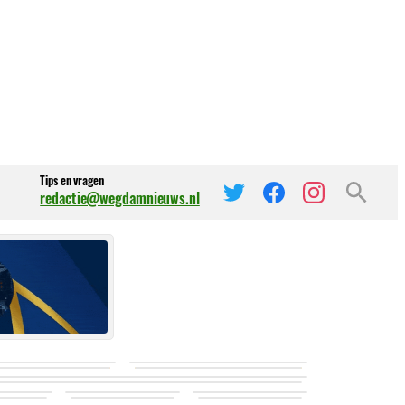
Tips en vragen
redactie@wegdamnieuws.nl