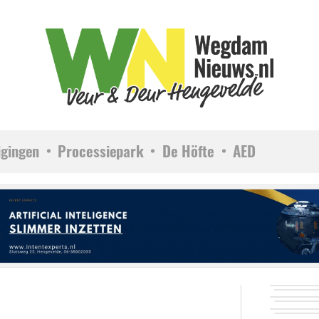
igingen
Processiepark
De Höfte
AED