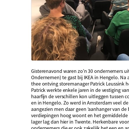
Gisterenavond waren zo’n 30 ondernemers ui
Ondernemen) te gast bij IKEA in Hengelo. Na 
thee ontving storemanager Patrick Leussink h
Patrick werkte enkele jaren in de vestiging v
haarfijn de verschillen kon uitleggen tussen
en in Hengelo. Zo werd in Amsterdam veel de
aangezien men daar geen ‘aanhanger van de 
verdiepingen hoog woont en het gemiddelde a
lager lag dan hier in Twente. Herkenbare vo
ondernemers die er ook zakelijk het een en 