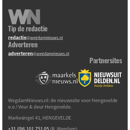
Tip de redactie
redactie
@wegdamnieuws.nl
Adverteren
adverteren
@wegdamnieuws.nl
Partnersites
WegdamNieuws.nl: de nieuwssite voor Hengevelde
e.o.! Veur & deur Hengevelde.
Markesingel 41, HENGEVELDE
+31 (0)6 101 751 05
(R. Wegdam)