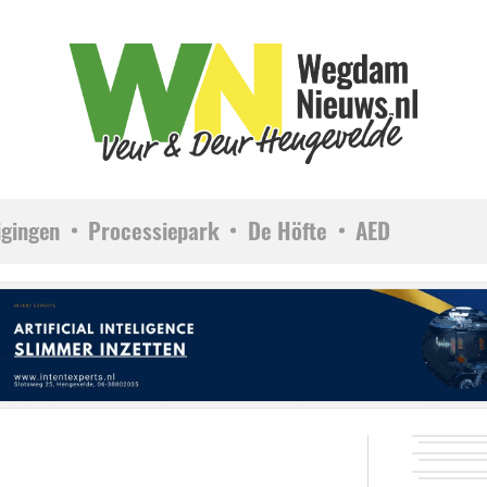
igingen
Processiepark
De Höfte
AED