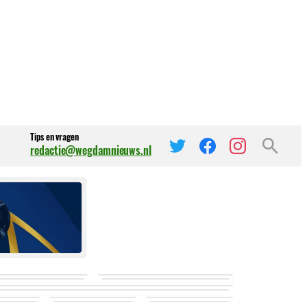
Tips en vragen
redactie@wegdamnieuws.nl