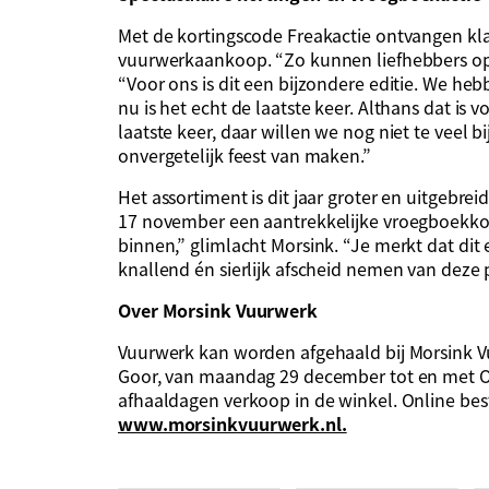
Met de kortingscode Freakactie ontvangen kl
vuurwerkaankoop. “Zo kunnen liefhebbers op t
“Voor ons is dit een bijzondere editie. We he
nu is het echt de laatste keer. Althans dat is
laatste keer, daar willen we nog niet te veel bi
onvergetelijk feest van maken.”
Het assortiment is dit jaar groter en uitgebre
17 november een aantrekkelijke vroegboekkor
binnen,” glimlacht Morsink. “Je merkt dat dit 
knallend én sierlijk afscheid nemen van deze p
Over Morsink Vuurwerk
Vuurwerk kan worden afgehaald bij Morsink
Goor, van maandag 29 december tot en met Ou
afhaaldagen verkoop in de winkel. Online best
www.morsinkvuurwerk.nl.