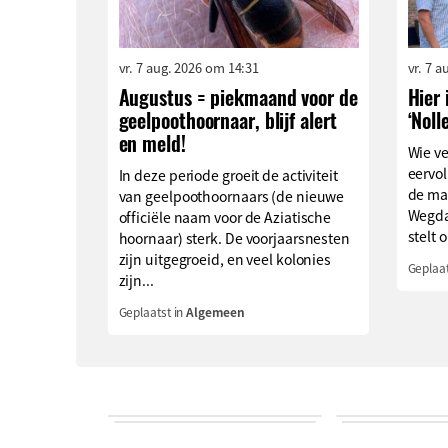
vr. 7 aug. 2026 om 14:31
vr. 7 
Augustus = piekmaand voor de
Hier 
geelpoothoornaar, blijf alert
‘Noll
en meld!
Wie v
eervol
In deze periode groeit de activiteit
de ma
van geelpoothoornaars (de nieuwe
Wegda
officiële naam voor de Aziatische
stelt o
hoornaar) sterk. De voorjaarsnesten
zijn uitgegroeid, en veel kolonies
Geplaat
zijn...
Geplaatst in
Algemeen