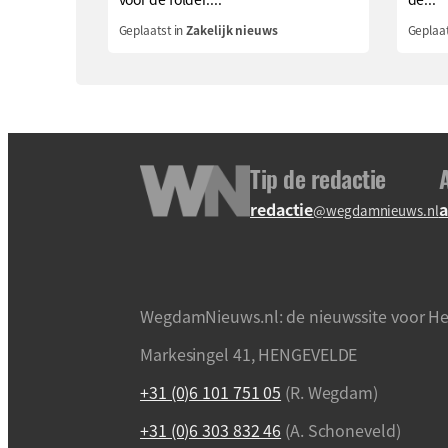
Geplaatst in
Zakelijk nieuws
Geplaat
Tip de redactie
redactie
a
@wegdamnieuws.nl
WegdamNieuws.nl: de nieuwssite voor He
Markesingel 41, HENGEVELDE
+31 (0)6 101 751 05
(R. Wegdam)
+31 (0)6 303 832 46
(A. Schoneveld)