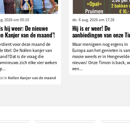
aug. 2026 om 05:10
do. 6 aug. 2026 om 17:28
is hij weer: De nieuwe
Hij is er weer! De
en Kanjer van de maand’!
aanbiedingen van onze T
erdient voor deze maand de
Waar menigeen nog ergens in
le titel: De Nollen kanjer van
Europa aan het genieten is van
and?Dat is de vraag die
mooie weerIs er in Hengevelde
mnieuws zich elke vier weken
nieuws! Onze Timon is back, w
p...
een...
st in
Nollen Kanjer van de maand