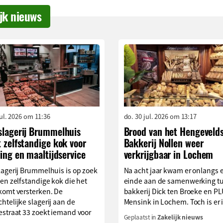
ijk nieuws
jul. 2026 om 11:36
do. 30 jul. 2026 om 13:17
slagerij Brummelhuis
Brood van het Hengeveld
 zelfstandige kok voor
Bakkerij Nollen weer
ing en maaltijdservice
verkrijgbaar in Lochem
lagerij Brummelhuis is op zoek
Na acht jaar kwam er onlangs 
en zelfstandige kok die het
einde aan de samenwerking t
komt versterken. De
bakkerij Dick ten Broeke en P
telijke slagerij aan de
Mensink in Lochem. Toch is er i
estraat 33 zoekt iemand voor
Geplaatst in
Zakelijk nieuws