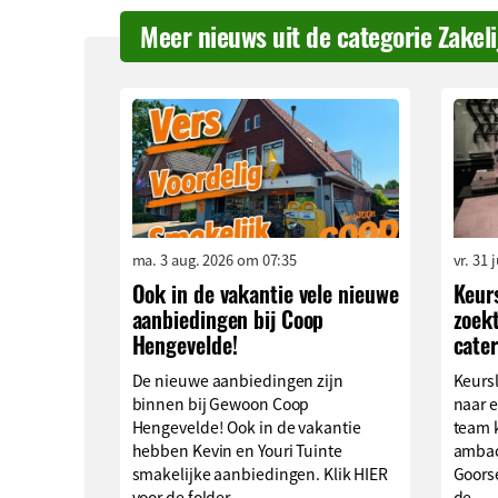
Meer nieuws uit de categorie Zakel
ma. 3 aug. 2026 om 07:35
vr. 31 
Ook in de vakantie vele nieuwe
Keur
aanbiedingen bij Coop
zoekt
Hengevelde!
cater
De nieuwe aanbiedingen zijn
Keurs
binnen bij Gewoon Coop
naar e
Hengevelde! Ook in de vakantie
team 
hebben Kevin en Youri Tuinte
ambach
smakelijke aanbiedingen. Klik HIER
Goors
voor de folder....
de...