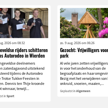
aug. 2026 om 08:32
zo. 9 aug. 2026 om 06:26
veldse rijders schitteren
Gezocht: Vrijwilligers voo
ns Autorodeo in Wierden
park
ngeveldse deelnemers
Al vele jaren zetten vrijwilliger
n zaterdagavond uitstekend
in voor het onderhoud van de
steerd tijdens de Autorodeo
begraafplaats en haar omgevi
 Trotse Tukker Feesten in
Bezig met het verwijderen van
en. Dennis ten Thije kroonde
onkruid, snoeien, maaien,...
t winnaar, terwijl...
Geplaatst in
Algemeen
st in
Sport