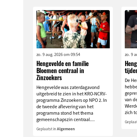
zo. 9 aug. 2026 om 09:54
zo. 9 
Hengevelde en familie
Henge
Bloemen centraal in
tijde
Zinzoekers
De He
hebbe
Hengevelde was zaterdagavond
gepre
uitgebreid te zien in het KRO-NCRV-
van de
programma Zinzoekers op NPO 2. In
Wierd
de tweede aflevering van het
zich to
programma stond het thema
gemeenschapszin centraal....
Geplaat
Geplaatst in
Algemeen