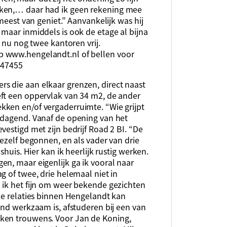
kken,… daar had ik geen rekening mee
 meest van geniet.” Aanvankelijk was hij
maar inmiddels is ook de etage al bijna
n nu nog twee kantoren vrij.
p www.hengelandt.nl of bellen voor
147455
s die aan elkaar grenzen, direct naast
ft een oppervlak van 34 m2, de ander
ken en/of vergaderruimte. “Wie grijpt
tdagend. Vanaf de opening van het
vestigd met zijn bedrijf Road 2 BI. “De
mezelf begonnen, en als vader van drie
shuis. Hier kan ik heerlijk rustig werken.
n, maar eigenlijk ga ik vooral naar
g of twee, drie helemaal niet in
 ik het fijn om weer bekende gezichten
ke relaties binnen Hengelandt kan
and werkzaam is, afstuderen bij een van
ken trouwens. Voor Jan de Koning,