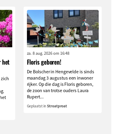
za. 8 aug. 2026 om 16:48
r het
Floris geboren!
De Bolscher in Hengevelde is sinds
maandag 3 augustus een inwoner
s zich
rijker. Op die dag is Floris geboren,
de zoon van trotse ouders Laura
ng.
Rupert...
 het
Geplaatst in
Stroatproat