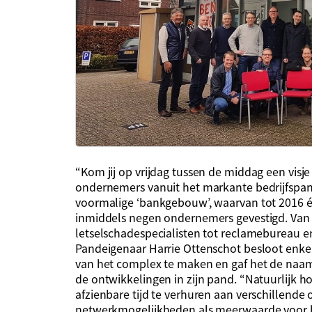
“Kom jij op vrijdag tussen de middag een visj
ondernemers vanuit het markante bedrijfspand
voormalige ‘bankgebouw’, waarvan tot 2016 éé
inmiddels negen ondernemers gevestigd. Van
letselschadespecialisten tot reclamebureau e
Pandeigenaar Harrie Ottenschot besloot enke
van het complex te maken en gaf het de naam H
de ontwikkelingen in zijn pand. “Natuurlijk 
afzienbare tijd te verhuren aan verschillende
netwerkmogelijkheden als meerwaarde voor hen