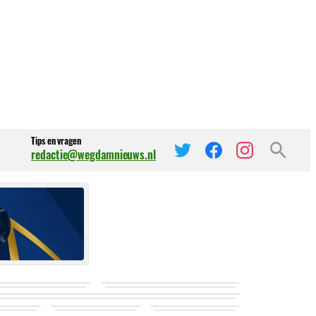
Tips en vragen
redactie@wegdamnieuws.nl