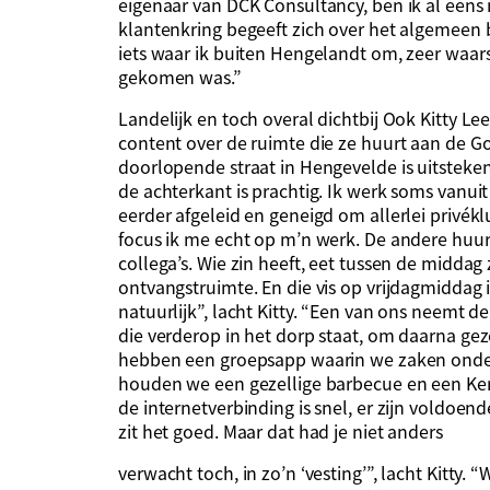
eigenaar van DCK Consultancy, ben ik al eens 
klantenkring begeeft zich over het algemeen
iets waar ik buiten Hengelandt om, zeer waars
gekomen was.”
Landelijk en toch overal dichtbij Ook Kitty Le
content over de ruimte die ze huurt aan de Go
doorlopende straat in Hengevelde is uitsteken
de achterkant is prachtig. Ik werk soms vanuit
eerder afgeleid en geneigd om allerlei privéklu
focus ik me echt op m’n werk. De andere huur
collega’s. Wie zin heeft, eet tussen de middag
ontvangstruimte. En die vis op vrijdagmiddag
natuurlijk”, lacht Kitty. “Een van ons neemt d
die verderop in het dorp staat, om daarna gez
hebben een groepsapp waarin we zaken onder
houden we een gezellige barbecue en een Kerstb
de internetverbinding is snel, er zijn voldoen
zit het goed. Maar dat had je niet anders
verwacht toch, in zo’n ‘vesting’”, lacht Kitty.