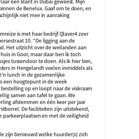
naar een klant in Dubai geweest. Mijn
 binnen de Benelux. Gaaf om te doen, en
chijnlijk niet mee in aanraking
emreize is met haar bedrijf Qlaver4 zeer
orsestraat 10. “De ligging aan de
d. Het uitzicht over de weilanden aan
 huis in Goor, maar daar ben ik toch
sjes tussendoor te doen. Als ik hier ben,
ders in Hengelandt voelen inmiddels als
 z’n lunch in de gezamenlijke
 is een hoogtepunt in de week
e bestelling op en loopt naar de viskraam
ellig samen aan tafel te gaan. We
ling afstemmen en één keer per jaar
orrel. De faciliteiten zijn uitstekend,
de parkeerplaatsen en met de veiligheid
 “We zijn benieuwd welke huurder(s) zich