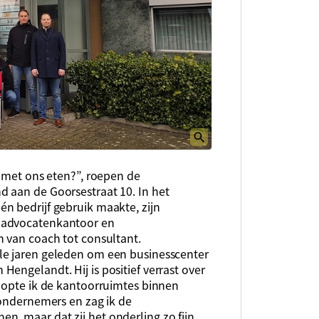
e met ons eten?”, roepen de
 aan de Goorsestraat 10. In het
n bedrijf gebruik maakte, zijn
 advocatenkantoor en
n van coach tot consultant.
le jaren geleden om een businesscenter
engelandt. Hij is positief verrast over
hoopte ik de kantoorruimtes binnen
 ondernemers en zag ik de
, maar dat zij het onderling zo fijn