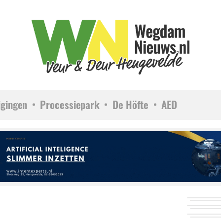
igingen
Processiepark
De Höfte
AED