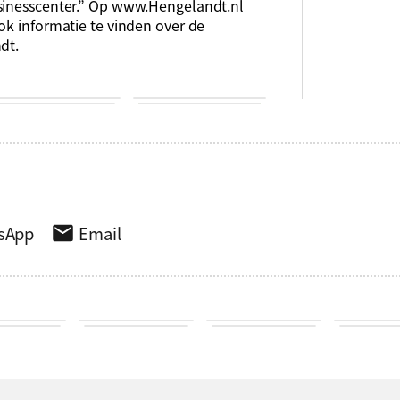
usinesscenter.” Op www.Hengelandt.nl
ok informatie te vinden over de
dt.
sApp
Email