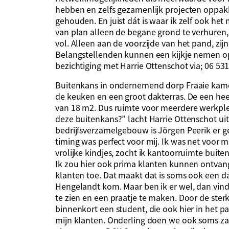
hebben en zelfs gezamenlijk projecten oppa
gehouden. En juist dát is waar ik zelf ook het
van plan alleen de begane grond te verhuren, 
vol. Alleen aan de voorzijde van het pand, zij
Belangstellenden kunnen een kijkje nemen o
bezichtiging met Harrie Ottenschot via; 06 53
Buitenkans in ondernemend dorp Fraaie kamer
de keuken en een groot dakterras. De een hee
van 18 m2. Dus ruimte voor meerdere werkplek
deze buitenkans?” lacht Harrie Ottenschot ui
bedrijfsverzamelgebouw is Jörgen Peerik er ge
timing was perfect voor mij. Ik was net voor 
vrolijke kindjes, zocht ik kantoorruimte buiten
Ik zou hier ook prima klanten kunnen ontvange
klanten toe. Dat maakt dat is soms ook een da
Hengelandt kom. Maar ben ik er wel, dan vind
te zien en een praatje te maken. Door de ster
binnenkort een student, die ook hier in het p
mijn klanten. Onderling doen we ook soms za