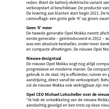
reden. Want de batterij-elektrische variant v
verkoopstart al beschikbaar. De productie van
De levering aan klanten start begin 2021. De 
camouflage: een grote gele ‘K’ op groen-zwart
Geen ‘X’ meer
De tweede generatie Opel Mokka neemt afschei
eerste generatie – geïntroduceerd in 2012 – 
was een absolute bestseller, onder meer dank
en compacte afmetingen. De nieuwe Opel Mok
Nieuwe designtaal
De nieuwe Opel Mokka oogt nog altijd compa
progressieve en moderne manier. De compact
gebruik in de stad. Hij is efficiënter, ruimer 
aandrijving, direct vanaf de verkoopstart. Beha
zal de nieuwe Mokka ook verkrijgbaar zijn me
Opel CEO Michael Lohscheller over de nieu
“Ik heb de ontwikkeling van de nieuwe Mokka 
aandachtig gevolgd en ben trots op deze nieu