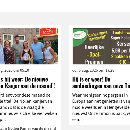
aug. 2026 om 05:10
do. 6 aug. 2026 om 17:28
is hij weer: De nieuwe
Hij is er weer! De
en Kanjer van de maand’!
aanbiedingen van onze T
erdient voor deze maand de
Waar menigeen nog ergens in
le titel: De Nollen kanjer van
Europa aan het genieten is van
and?Dat is de vraag die
mooie weerIs er in Hengevelde
mnieuws zich elke vier weken
nieuws! Onze Timon is back, w
p...
een...
st in
Nollen Kanjer van de maand