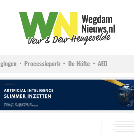
igingen
Processiepark
De Höfte
AED