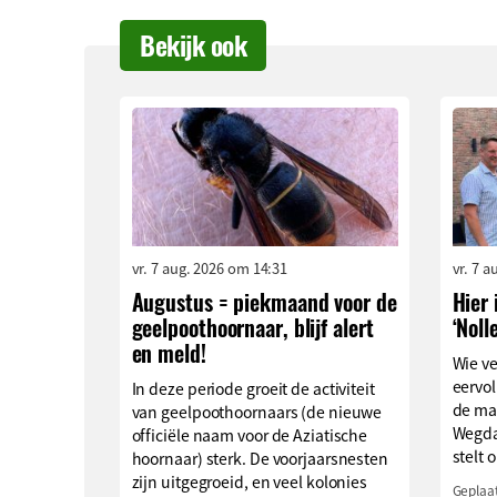
Bekijk ook
vr. 7 aug. 2026 om 14:31
vr. 7 
Augustus = piekmaand voor de
Hier 
geelpoothoornaar, blijf alert
‘Noll
en meld!
Wie v
eervol
In deze periode groeit de activiteit
de ma
van geelpoothoornaars (de nieuwe
Wegda
officiële naam voor de Aziatische
stelt o
hoornaar) sterk. De voorjaarsnesten
zijn uitgegroeid, en veel kolonies
Geplaat