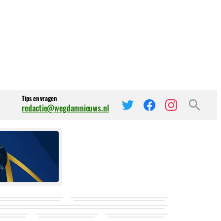
Tips en vragen
redactie@wegdamnieuws.nl