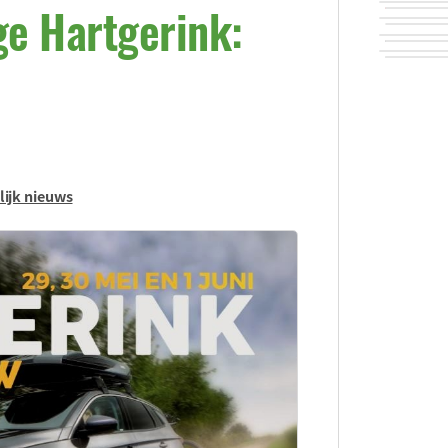
e Hartgerink:
lijk nieuws