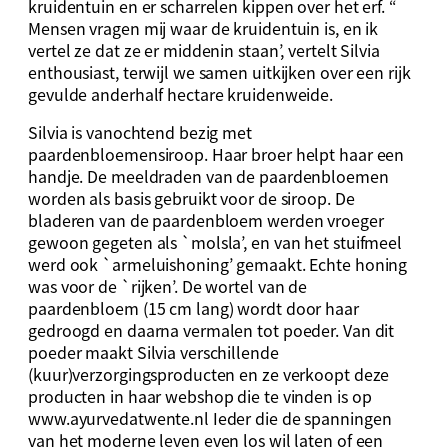
kruidentuin en er scharrelen kippen over het erf. “
Mensen vragen mij waar de kruidentuin is, en ik
vertel ze dat ze er middenin staan’, vertelt Silvia
enthousiast, terwijl we samen uitkijken over een rijk
gevulde anderhalf hectare kruidenweide.
Silvia is vanochtend bezig met
paardenbloemensiroop. Haar broer helpt haar een
handje. De meeldraden van de paardenbloemen
worden als basis gebruikt voor de siroop. De
bladeren van de paardenbloem werden vroeger
gewoon gegeten als `molsla’, en van het stuifmeel
werd ook `armeluishoning’ gemaakt. Echte honing
was voor de `rijken’. De wortel van de
paardenbloem (15 cm lang) wordt door haar
gedroogd en daarna vermalen tot poeder. Van dit
poeder maakt Silvia verschillende
(kuur)verzorgingsproducten en ze verkoopt deze
producten in haar webshop die te vinden is op
www.ayurvedatwente.nl Ieder die de spanningen
van het moderne leven even los wil laten of een