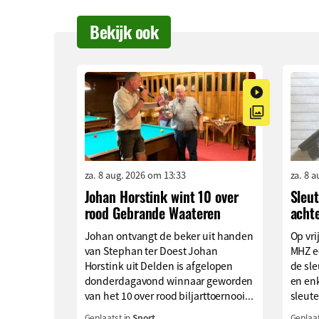
Bekijk ook
za. 8 aug. 2026 om 13:33
za. 8 
Johan Horstink wint 10 over
Sleu
rood Gebrande Waateren
acht
Johan ontvangt de beker uit handen
Op vri
van Stephan ter Doest Johan
MHZ e
Horstink uit Delden is afgelopen
de sle
donderdagavond winnaar geworden
en enk
van het 10 over rood biljarttoernooi...
sleute
Geplaatst in
Sport
Geplaat