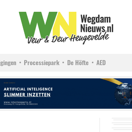
igingen
Processiepark
De Höfte
AED