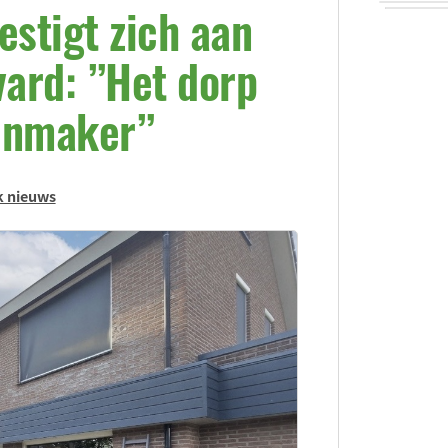
estigt zich aan
ard: ”Het dorp
senmaker”
k nieuws