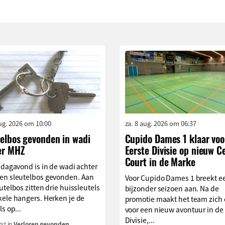
aug. 2026 om 10:00
za. 8 aug. 2026 om 06:37
telbos gevonden in wadi
Cupido Dames 1 klaar voo
er MHZ
Eerste Divisie op nieuw C
Court in de Marke
jdagavond is in de wadi achter
en sleutelbos gevonden. Aan
Voor Cupido Dames 1 breekt e
utelbos zitten drie huissleutels
bijzonder seizoen aan. Na de
ele hangers. Herken je de
promotie maakt het team zich
ls op...
voor een nieuw avontuur in de
Divisie,...
st in
Verloren gevonden