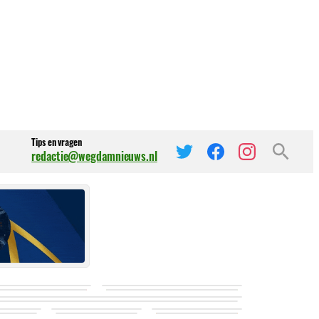
Tips en vragen
redactie@wegdamnieuws.nl