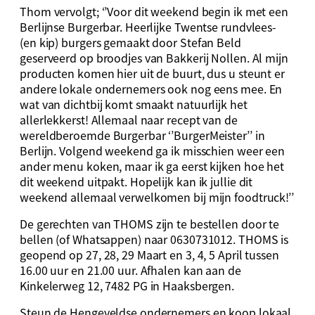
Thom vervolgt; ‘’Voor dit weekend begin ik met een
Berlijnse Burgerbar. Heerlijke Twentse rundvlees-
(en kip) burgers gemaakt door Stefan Beld
geserveerd op broodjes van Bakkerij Nollen. Al mijn
producten komen hier uit de buurt, dus u steunt er
andere lokale ondernemers ook nog eens mee. En
wat van dichtbij komt smaakt natuurlijk het
allerlekkerst! Allemaal naar recept van de
wereldberoemde Burgerbar ‘’BurgerMeister’’ in
Berlijn. Volgend weekend ga ik misschien weer een
ander menu koken, maar ik ga eerst kijken hoe het
dit weekend uitpakt. Hopelijk kan ik jullie dit
weekend allemaal verwelkomen bij mijn foodtruck!’’
De gerechten van THOMS zijn te bestellen door te
bellen (of Whatsappen) naar 0630731012. THOMS is
geopend op 27, 28, 29 Maart en 3, 4, 5 April tussen
16.00 uur en 21.00 uur. Afhalen kan aan de
Kinkelerweg 12, 7482 PG in Haaksbergen.
Steun de Hengeveldse ondernemers en koop lokaal