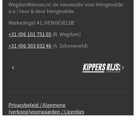
WegdamNieuws.nl: de nieuwssite voor Hengevelde
e.o.! Veur & deur Hengevelde.
Markesingel 41, HENGEVELDE
+31 (0)6 101 751 05
(R. Wegdam)
+31 (0)6 303 832 46
(A. Schoneveld)
Privacybeleid / Algemene
(verkoop)voorwaarden / Licenties
Webdesign en realisatie
Kuipers Design