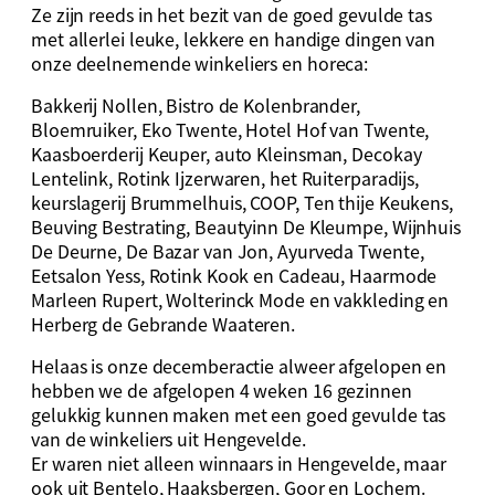
Ze zijn reeds in het bezit van de goed gevulde tas
met allerlei leuke, lekkere en handige dingen van
onze deelnemende winkeliers en horeca:
Bakkerij Nollen, Bistro de Kolenbrander,
Bloemruiker, Eko Twente, Hotel Hof van Twente,
Kaasboerderij Keuper, auto Kleinsman, Decokay
Lentelink, Rotink Ijzerwaren, het Ruiterparadijs,
keurslagerij Brummelhuis, COOP, Ten thije Keukens,
Beuving Bestrating, Beautyinn De Kleumpe, Wijnhuis
De Deurne, De Bazar van Jon, Ayurveda Twente,
Eetsalon Yess, Rotink Kook en Cadeau, Haarmode
Marleen Rupert, Wolterinck Mode en vakkleding en
Herberg de Gebrande Waateren.
Helaas is onze decemberactie alweer afgelopen en
hebben we de afgelopen 4 weken 16 gezinnen
gelukkig kunnen maken met een goed gevulde tas
van de winkeliers uit Hengevelde.
Er waren niet alleen winnaars in Hengevelde, maar
ook uit Bentelo, Haaksbergen, Goor en Lochem.