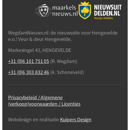
WegdamNieuws.nl: de nieuwssite voor Hengevelde
e.o.! Veur & deur Hengevelde.
Markesingel 41, HENGEVELDE
+31 (0)6 101 751 05
(R. Wegdam)
+31 (0)6 303 832 46
(A. Schoneveld)
Privacybeleid / Algemene
(verkoop)voorwaarden / Licenties
Webdesign en realisatie
Kuipers Design