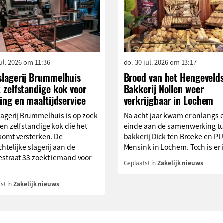
jul. 2026 om 11:36
do. 30 jul. 2026 om 13:17
slagerij Brummelhuis
Brood van het Hengeveld
 zelfstandige kok voor
Bakkerij Nollen weer
ing en maaltijdservice
verkrijgbaar in Lochem
lagerij Brummelhuis is op zoek
Na acht jaar kwam er onlangs 
en zelfstandige kok die het
einde aan de samenwerking t
komt versterken. De
bakkerij Dick ten Broeke en P
telijke slagerij aan de
Mensink in Lochem. Toch is er i
estraat 33 zoekt iemand voor
Geplaatst in
Zakelijk nieuws
st in
Zakelijk nieuws