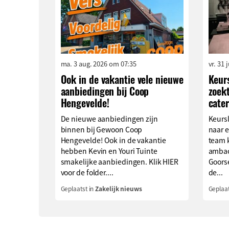
ma. 3 aug. 2026 om 07:35
vr. 31 
Ook in de vakantie vele nieuwe
Keur
aanbiedingen bij Coop
zoekt
Hengevelde!
cater
De nieuwe aanbiedingen zijn
Keurs
binnen bij Gewoon Coop
naar e
Hengevelde! Ook in de vakantie
team 
hebben Kevin en Youri Tuinte
ambach
smakelijke aanbiedingen. Klik HIER
Goors
voor de folder....
de...
Geplaatst in
Zakelijk nieuws
Geplaat