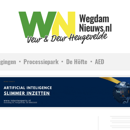
igingen
Processiepark
De Höfte
AED