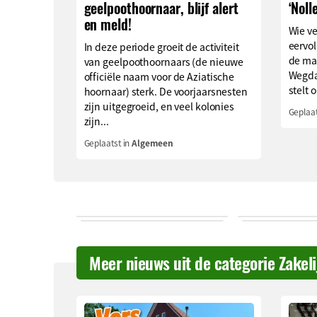
geelpoothoornaar, blijf alert
‘Noll
en meld!
Wie v
eervol
In deze periode groeit de activiteit
de ma
van geelpoothoornaars (de nieuwe
Wegda
officiële naam voor de Aziatische
stelt o
hoornaar) sterk. De voorjaarsnesten
zijn uitgegroeid, en veel kolonies
Geplaat
zijn...
Geplaatst in
Algemeen
Meer nieuws uit de categorie Zakel