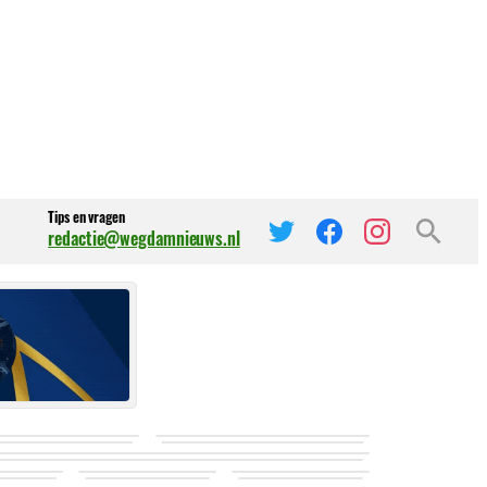
Tips en vragen
redactie@wegdamnieuws.nl