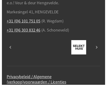
e.o.! Veur & deur Hengevelde.
Markesingel 41, HENGEVELDE
+31 (0)6 101 751 05
(R. Wegdam)
+31 (0)6 303 832 46
(A. Schoneveld)
Privacybeleid / Algemene
(verkoop)voorwaarden / Licenties
Webdesign en realisatie
Kuipers Design