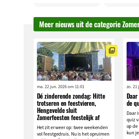
Meer nieuws uit de categorie Zome
ma. 22 jun. 2026 om 11:01
zo. 21
Dé zinderende zondag: Hitte
Daar 
trotseren en feestvieren,
de qu
Hengevelde sluit
Daar i
Zomerfeesten feestelijk af
quiz v
op de 
Het zit er weer op: twee weekenden
kun je
vol feestgedruis. Nu is het opruimen