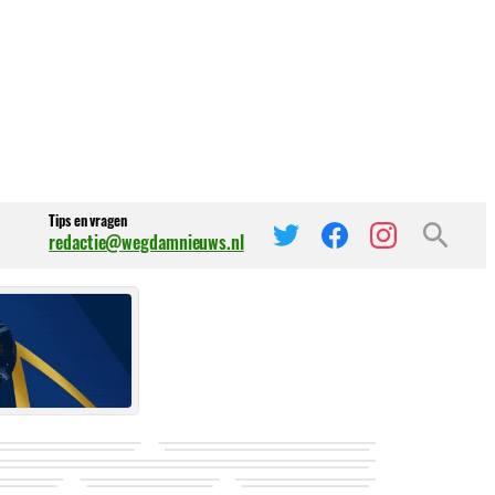
Tips en vragen
redactie@wegdamnieuws.nl