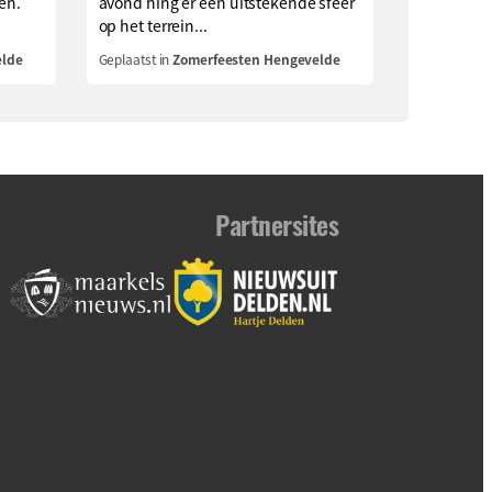
en.
avond hing er een uitstekende sfeer
.
op het terrein...
elde
Geplaatst in
Zomerfeesten Hengevelde
Partnersites