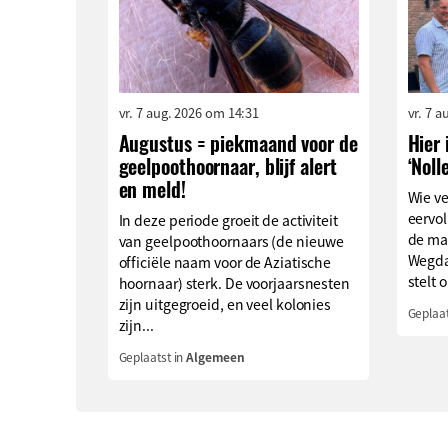
vr. 7 aug. 2026 om 14:31
vr. 7 
Augustus = piekmaand voor de
Hier 
geelpoothoornaar, blijf alert
‘Noll
en meld!
Wie v
eervol
In deze periode groeit de activiteit
de ma
van geelpoothoornaars (de nieuwe
Wegda
officiële naam voor de Aziatische
stelt o
hoornaar) sterk. De voorjaarsnesten
zijn uitgegroeid, en veel kolonies
Geplaat
zijn...
Geplaatst in
Algemeen