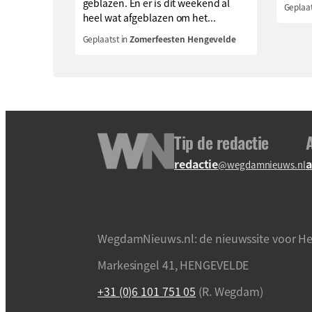
geblazen. En er is dit weekend al
Geplaat
heel wat afgeblazen om het...
Geplaatst in
Zomerfeesten Hengevelde
Tip de redactie
redactie
a
@wegdamnieuws.nl
WegdamNieuws.nl: de nieuwssite voor He
Markesingel 41, HENGEVELDE
+31 (0)6 101 751 05
(R. Wegdam)