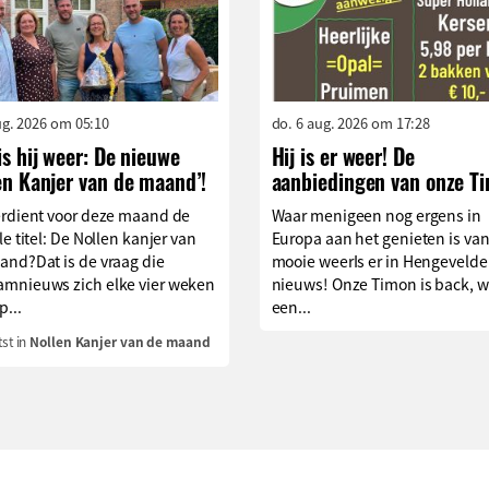
aug. 2026 om 05:10
do. 6 aug. 2026 om 17:28
is hij weer: De nieuwe
Hij is er weer! De
en Kanjer van de maand’!
aanbiedingen van onze T
erdient voor deze maand de
Waar menigeen nog ergens in
le titel: De Nollen kanjer van
Europa aan het genieten is van
and?Dat is de vraag die
mooie weerIs er in Hengevelde
mnieuws zich elke vier weken
nieuws! Onze Timon is back, w
p...
een...
st in
Nollen Kanjer van de maand