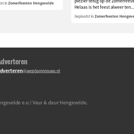
plezier terug op de Zomerfeest
st in
Zomerfeesten Hengevelde
Helaas is het feest alweer ten..
Geplaatst in
Zomerfeesten Hengev
Adverteren
dverteren
@wegdamnieuws.nl
ngevelde e.o.! Veur & deur Hengevelde.