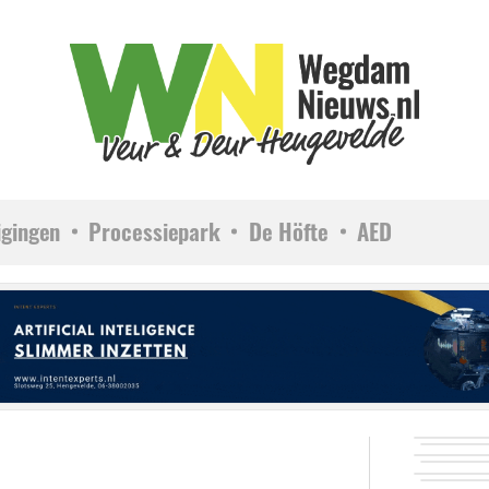
igingen
Processiepark
De Höfte
AED