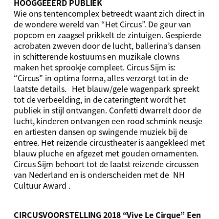
HOOGGEËERD PUBLIEK
Wie ons tentencomplex betreedt waant zich direct in
de wondere wereld van “Het Circus”. De geur van
popcorn en zaagsel prikkelt de zintuigen. Gespierde
acrobaten zweven door de lucht, ballerina’s dansen
in schitterende kostuums en muzikale clowns
maken het sprookje compleet. Circus Sijm is:
“Circus” in optima forma, alles verzorgt tot in de
laatste details. Het blauw/gele wagenpark spreekt
tot de verbeelding, in de cateringtent wordt het
publiek in stijl ontvangen. Confetti dwarrelt door de
lucht, kinderen ontvangen een rood schmink neusje
en artiesten dansen op swingende muziek bij de
entree. Het reizende circustheater is aangekleed met
blauw pluche en afgezet met gouden ornamenten.
Circus Sijm behoort tot de laatst reizende circussen
van Nederland en is onderscheiden met de NH
Cultuur Award .
CIRCUSVOORSTELLING 2018 “Vive Le Cirque” Een