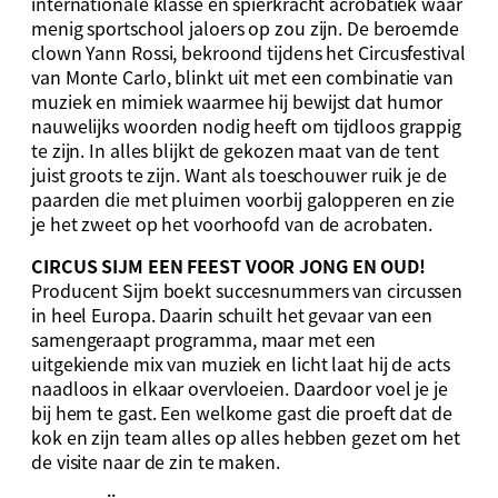
internationale klasse en spierkracht acrobatiek waar
menig sportschool jaloers op zou zijn. De beroemde
clown Yann Rossi, bekroond tijdens het Circusfestival
van Monte Carlo, blinkt uit met een combinatie van
muziek en mimiek waarmee hij bewijst dat humor
nauwelijks woorden nodig heeft om tijdloos grappig
te zijn. In alles blijkt de gekozen maat van de tent
juist groots te zijn. Want als toeschouwer ruik je de
paarden die met pluimen voorbij galopperen en zie
je het zweet op het voorhoofd van de acrobaten.
CIRCUS SIJM EEN FEEST VOOR JONG EN OUD!
Producent Sijm boekt succesnummers van circussen
in heel Europa. Daarin schuilt het gevaar van een
samengeraapt programma, maar met een
uitgekiende mix van muziek en licht laat hij de acts
naadloos in elkaar overvloeien. Daardoor voel je je
bij hem te gast. Een welkome gast die proeft dat de
kok en zijn team alles op alles hebben gezet om het
de visite naar de zin te maken.