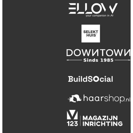
(verkoop)voorwaarden / Licenties
Webdesign en realisatie
Kuipers Design