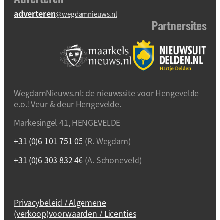
adverteren
@wegdamnieuws.nl
Partnersites
WegdamNieuws.nl: de nieuwssite voor Hengevelde
e.o.! Veur & deur Hengevelde.
Markesingel 41, HENGEVELDE
+31 (0)6 101 751 05
(R. Wegdam)
+31 (0)6 303 832 46
(A. Schoneveld)
Privacybeleid / Algemene
(verkoop)voorwaarden / Licenties