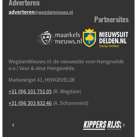
Adverteren
adverteren
@wegdamnieuws.nl
Partnersites
WegdamNieuws.nl: de nieuwssite voor Hengevelde
e.o.! Veur & deur Hengevelde.
Markesingel 41, HENGEVELDE
+31 (0)6 101 751 05
(R. Wegdam)
+31 (0)6 303 832 46
(A. Schoneveld)