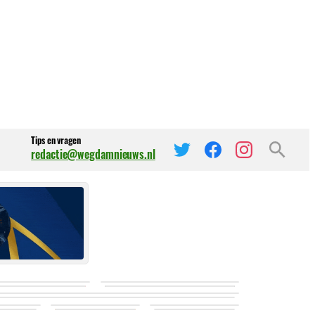
Tips en vragen
redactie@wegdamnieuws.nl