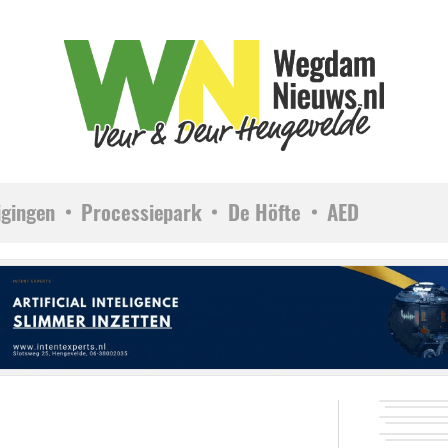
igingen
Processiepark
De Höfte
AED