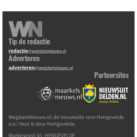
Tip de redactie
redactie
@wegdamnieuws.nl
Adverteren
adverteren
@wegdamnieuws.nl
Partnersites
WegdamNieuws.nl: de nieuwssite voor Hengevelde
e.o.! Veur & deur Hengevelde.
Markesingel 41, HENGEVELDE