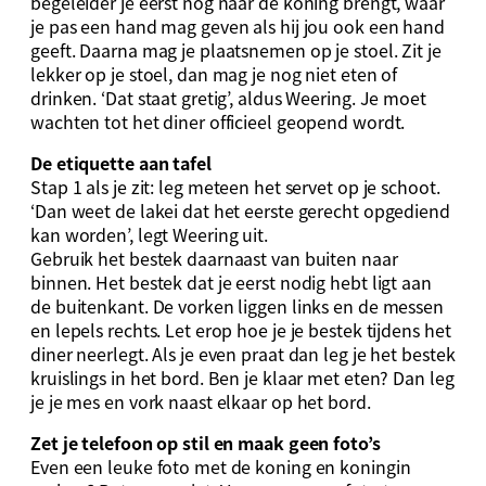
begeleider je eerst nog naar de koning brengt, waar
je pas een hand mag geven als hij jou ook een hand
geeft. Daarna mag je plaatsnemen op je stoel. Zit je
lekker op je stoel, dan mag je nog niet eten of
drinken. ‘Dat staat gretig’, aldus Weering. Je moet
wachten tot het diner officieel geopend wordt.
De etiquette aan tafel
Stap 1 als je zit: leg meteen het servet op je schoot.
‘Dan weet de lakei dat het eerste gerecht opgediend
kan worden’, legt Weering uit.
Gebruik het bestek daarnaast van buiten naar
binnen. Het bestek dat je eerst nodig hebt ligt aan
de buitenkant. De vorken liggen links en de messen
en lepels rechts. Let erop hoe je je bestek tijdens het
diner neerlegt. Als je even praat dan leg je het bestek
kruislings in het bord. Ben je klaar met eten? Dan leg
je je mes en vork naast elkaar op het bord.
Zet je telefoon op stil en maak geen foto’s
Even een leuke foto met de koning en koningin