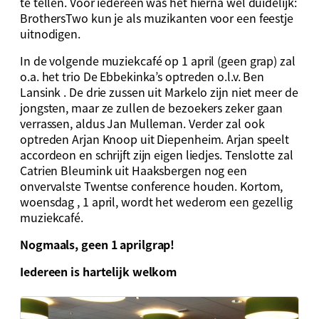
te tellen. Voor iedereen was het hierna wel duidelijk:
BrothersTwo kun je als muzikanten voor een feestje
uitnodigen.
In de volgende muziekcafé op 1 april (geen grap) zal
o.a. het trio De Ebbekinka’s optreden o.l.v. Ben
Lansink . De drie zussen uit Markelo zijn niet meer de
jongsten, maar ze zullen de bezoekers zeker gaan
verrassen, aldus Jan Mulleman. Verder zal ook
optreden Arjan Knoop uit Diepenheim. Arjan speelt
accordeon en schrijft zijn eigen liedjes. Tenslotte zal
Catrien Bleumink uit Haaksbergen nog een
onvervalste Twentse conference houden. Kortom,
woensdag , 1 april, wordt het wederom een gezellig
muziekcafé.
Nogmaals, geen 1 aprilgrap!
Iedereen is hartelijk welkom