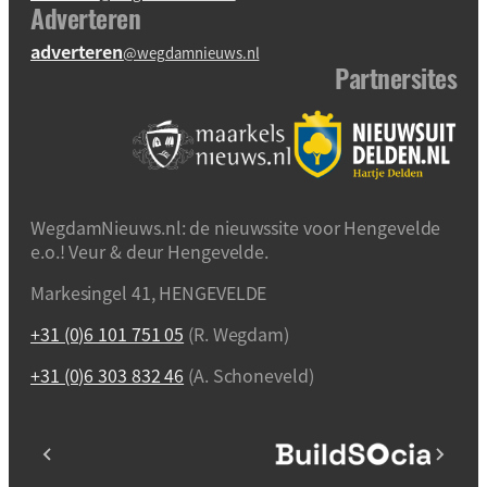
Adverteren
adverteren
@wegdamnieuws.nl
Partnersites
WegdamNieuws.nl: de nieuwssite voor Hengevelde
e.o.! Veur & deur Hengevelde.
Markesingel 41, HENGEVELDE
+31 (0)6 101 751 05
(R. Wegdam)
+31 (0)6 303 832 46
(A. Schoneveld)