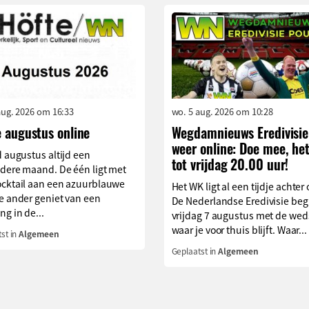
aug. 2026 om 16:33
wo. 5 aug. 2026 om 10:28
e augustus online
Wegdamnieuws Eredivisie
weer online: Doe mee, he
d augustus altijd een
tot vrijdag 20.00 uur!
ndere maand. De één ligt met
ocktail aan een azuurblauwe
Het WK ligt al een tijdje achter 
e ander geniet van een
De Nederlandse Eredivisie beg
g in de...
vrijdag 7 augustus met de weds
waar je voor thuis blijft. Waar...
st in
Algemeen
Geplaatst in
Algemeen