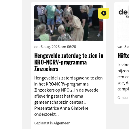
do. 6 aug. 2026 om 06:20
wo. 5 
Hengevelde zaterdag te zien in
Höft
KRO-NCRV-programma
Ik vin
Zinzoekers
bijzo
een c
Hengevelde is zaterdagavond te zien
zee, d
in het KRO-NCRV-programma
campin
Zinzoekers op NPO 2. In de tweede
aflevering staat het thema
Geplaat
gemeenschapszin centraal.
Presentatrice Anna Gimbrère
onderzoekt...
Geplaatst in
Algemeen