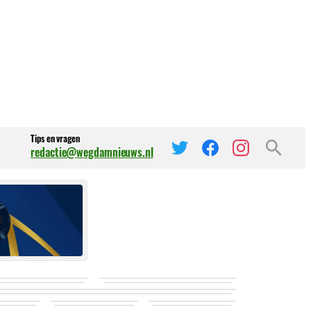
Tips en vragen
redactie@wegdamnieuws.nl