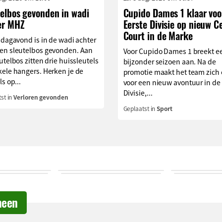
telbos gevonden in wadi
Cupido Dames 1 klaar voo
er MHZ
Eerste Divisie op nieuw C
Court in de Marke
jdagavond is in de wadi achter
en sleutelbos gevonden. Aan
Voor Cupido Dames 1 breekt e
utelbos zitten drie huissleutels
bijzonder seizoen aan. Na de
ele hangers. Herken je de
promotie maakt het team zich
ls op...
voor een nieuw avontuur in de
Divisie,...
st in
Verloren gevonden
Geplaatst in
Sport
meen