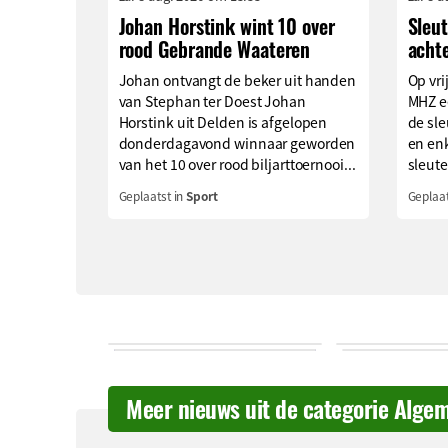
Johan Horstink wint 10 over
Sleu
rood Gebrande Waateren
acht
Johan ontvangt de beker uit handen
Op vri
van Stephan ter Doest Johan
MHZ e
Horstink uit Delden is afgelopen
de sle
donderdagavond winnaar geworden
en enk
van het 10 over rood biljarttoernooi...
sleute
Geplaatst in
Sport
Geplaat
Meer nieuws uit de categorie Alge