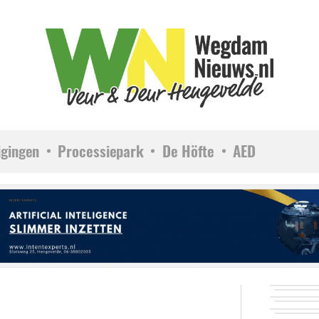
igingen
Processiepark
De Höfte
AED