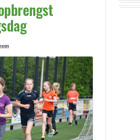
 opbrengst
gsdag
meen