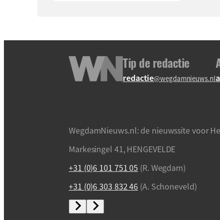
Tip de redactie
redactie
a
@wegdamnieuws.nl
WegdamNieuws.nl: de nieuwssite voor He
Markesingel 41, HENGEVELDE
+31 (0)6 101 751 05
(R. Wegdam)
+31 (0)6 303 832 46
(A. Schoneveld)