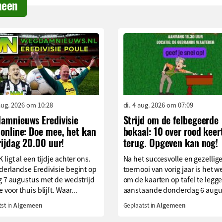
meen
aug. 2026 om 10:28
di. 4 aug. 2026 om 07:09
amnieuws Eredivisie
Strijd om de felbegeerde
online: Doe mee, het kan
bokaal: 10 over rood keer
rijdag 20.00 uur!
terug. Opgeven kan nog!
 ligt al een tijdje achter ons.
Na het succesvolle en gezellig
erlandse Eredivisie begint op
toernooi van vorig jaar is het we
g 7 augustus met de wedstrijd
om de kaarten op tafel te legg
 voor thuis blijft. Waar...
aanstaande donderdag 6 augus
st in
Algemeen
Geplaatst in
Algemeen