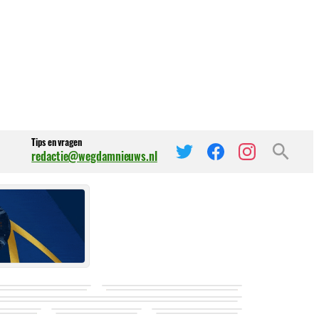
Tips en vragen
redactie@wegdamnieuws.nl