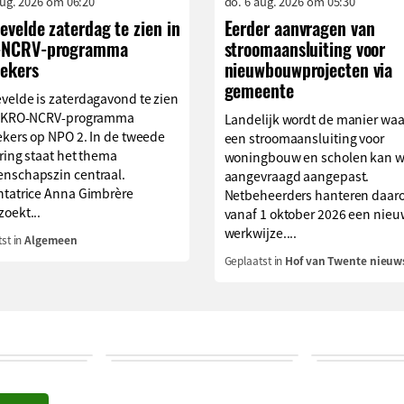
aug. 2026 om 06:20
do. 6 aug. 2026 om 05:30
velde zaterdag te zien in
Eerder aanvragen van
NCRV-programma
stroomaansluiting voor
oekers
nieuwbouwprojecten via
gemeente
velde is zaterdagavond te zien
t KRO-NCRV-programma
Landelijk wordt de manier wa
ekers op NPO 2. In de tweede
een stroomaansluiting voor
ring staat het thema
woningbouw en scholen kan 
nschapszin centraal.
aangevraagd aangepast.
ntatrice Anna Gimbrère
Netbeheerders hanteren daar
oekt...
vanaf 1 oktober 2026 een nie
werkwijze....
st in
Algemeen
Geplaatst in
Hof van Twente nieuw