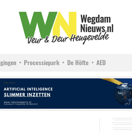
igingen
Processiepark
De Höfte
AED