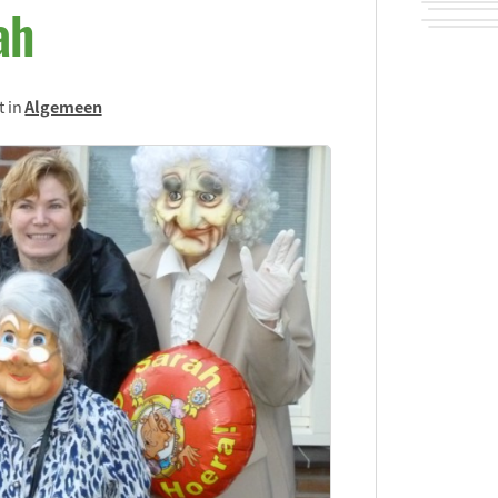
ah
t in
Algemeen