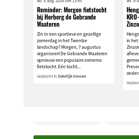
do. 6 aug. 2026 om 11:45
do. 6 
Reminder: Morgen fietstocht
Henge
bij Herberg de Gebrande
KRO-
Waateren
Zinz
Zin in een sportieve en gezellige
Henge
zomerdag in het Twentse
in he
landschap? Morgen, 7 augustus
Zinzo
organiseert De Gebrande Waateren
afleve
opnieuw een populaire zomerse
gemee
fietstocht. Eén tocht...
Prese
onderz
Geplaatst in
Zakelijk nieuws
Geplaat