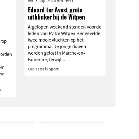
wo. 5 aug. 2026 om 16:41
Eduard ter Avest grote
uitblinker bij de Witpen
Afgelopen weekend stonden voor de
leden van PV De Witpen Hengevelde
twee mooie vluchten op het
arop
programma. De jonge duiven
werden gelost in Marche-en-
worden
Famenne, terwijl...
om
Geplaatst in
Sport
uwe
s