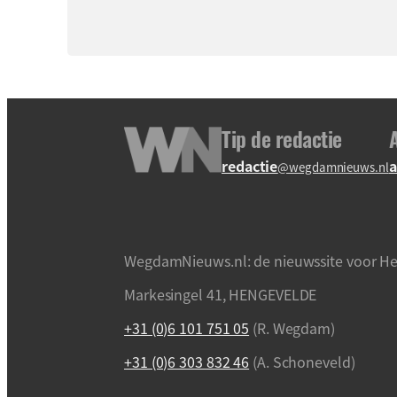
Tip de redactie
redactie
a
@wegdamnieuws.nl
WegdamNieuws.nl: de nieuwssite voor He
Markesingel 41, HENGEVELDE
+31 (0)6 101 751 05
(R. Wegdam)
+31 (0)6 303 832 46
(A. Schoneveld)