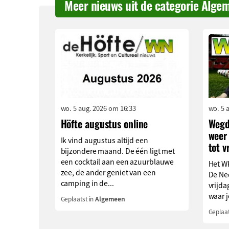
Meer nieuws uit de categorie Alge
wo. 5 aug. 2026 om 16:33
wo. 5 
Höfte augustus online
Wegd
weer 
Ik vind augustus altijd een
tot v
bijzondere maand. De één ligt met
een cocktail aan een azuurblauwe
Het WK
zee, de ander geniet van een
De Ned
camping in de...
vrijda
waar je
Geplaatst in
Algemeen
Geplaat