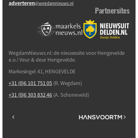
adverteren
@wegdamnieuws.nl
Partnersites
WegdamNieuws.nl: de nieuwssite voor Hengevelde
e.o.! Veur & deur Hengevelde.
Markesingel 41, HENGEVELDE
+31 (0)6 101 751 05
(R. Wegdam)
+31 (0)6 303 832 46
(A. Schoneveld)