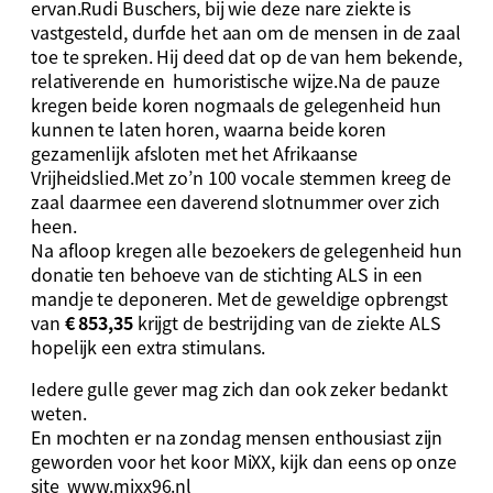
ervan.Rudi Buschers, bij wie deze nare ziekte is
vastgesteld, durfde het aan om de mensen in de zaal
toe te spreken. Hij deed dat op de van hem bekende,
relativerende en humoristische wijze.Na de pauze
kregen beide koren nogmaals de gelegenheid hun
kunnen te laten horen, waarna beide koren
gezamenlijk afsloten met het Afrikaanse
Vrijheidslied.Met zo’n 100 vocale stemmen kreeg de
zaal daarmee een daverend slotnummer over zich
heen.
Na afloop kregen alle bezoekers de gelegenheid hun
donatie ten behoeve van de stichting ALS in een
mandje te deponeren. Met de geweldige opbrengst
van
€ 853,35
krijgt de bestrijding van de ziekte ALS
hopelijk een extra stimulans.
Iedere gulle gever mag zich dan ook zeker bedankt
weten.
En mochten er na zondag mensen enthousiast zijn
geworden voor het koor MiXX, kijk dan eens op onze
site
www.mixx96.nl