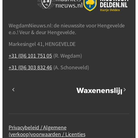
WegdamNieuws.nl: de nieuwssite voor Hengevelde
e.o.! Veur & deur Hengevelde.
Markesingel 41, HENGEVELDE
+31 (0)6 101 751 05
(R. Wegdam)
+31 (0)6 303 832 46
(A. Schoneveld)
Privacybeleid / Algemene
(verkoop)voorwaarden / Licenties