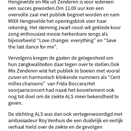
Hengevelde en Mix uit Zenderen is voor iedereen
een succes geworden.Om 11.00 uur kon een
overvolle zaal met publiek begroet worden en nam
MiXX Hengevelde het openingsblok voor haar
rekening. Het stemmig zwart-rood-wit geklede koor
zong enthousiast mooie herkenbare songs als
bijvoorbeeld “Love changes everything” en “Save
the last dance for me”.
Vervolgens kregen de gasten de gelegenheid om
hun zangkwaliteiten daar tegen over te stellen.Ook
Mix Zenderen wist het publiek te boeien met vooral
zuiver en harmonisch klinkende nummers als “Cent
milles chansons” van Frida Boccara.Het
voorjaarsconcert had naast het koorelement ook
nog tot doel om de ziekte ALS meer bekendheid te
geven.
De stichting ALS was dan ook vertegenwoordigd met
ambassadeur Roy Venhuis die een duidelijk en eerlijk
verhaal hield over de ziekte en de gevolgen