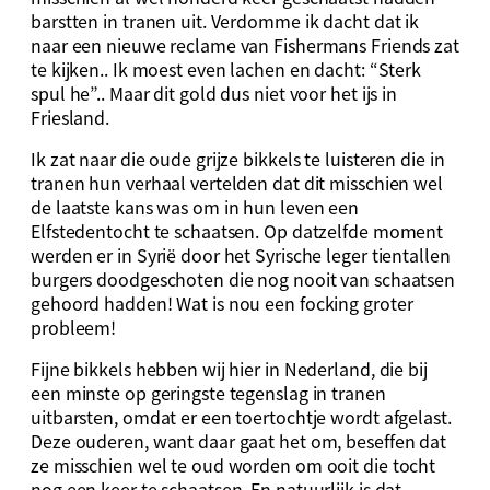
barstten in tranen uit. Verdomme ik dacht dat ik
naar een nieuwe reclame van Fishermans Friends zat
te kijken.. Ik moest even lachen en dacht: “Sterk
spul he”.. Maar dit gold dus niet voor het ijs in
Friesland.
Ik zat naar die oude grijze bikkels te luisteren die in
tranen hun verhaal vertelden dat dit misschien wel
de laatste kans was om in hun leven een
Elfstedentocht te schaatsen. Op datzelfde moment
werden er in Syrië door het Syrische leger tientallen
burgers doodgeschoten die nog nooit van schaatsen
gehoord hadden! Wat is nou een focking groter
probleem!
Fijne bikkels hebben wij hier in Nederland, die bij
een minste op geringste tegenslag in tranen
uitbarsten, omdat er een toertochtje wordt afgelast.
Deze ouderen, want daar gaat het om, beseffen dat
ze misschien wel te oud worden om ooit die tocht
nog een keer te schaatsen. En natuurlijk is dat