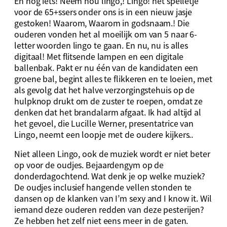
En nog iets! Neem nou lingo,! Lingo! het spelletje
voor de 65+ssers onder ons is in een nieuw jasje
gestoken! Waarom, Waarom in godsnaam.! Die
ouderen vonden het al moeilijk om van 5 naar 6-
letter woorden lingo te gaan. En nu, nu is alles
digitaal! Met flitsende lampen en een digitale
ballenbak. Pakt er nu één van de kandidaten een
groene bal, begint alles te flikkeren en te loeien, met
als gevolg dat het halve verzorgingstehuis op de
hulpknop drukt om de zuster te roepen, omdat ze
denken dat het brandalarm afgaat. Ik had altijd al
het gevoel, die Lucille Werner, presentatrice van
Lingo, neemt een loopje met de oudere kijkers..
Niet alleen Lingo, ook de muziek wordt er niet beter
op voor de oudjes. Bejaardengym op de
donderdagochtend. Wat denk je op welke muziek?
De oudjes inclusief hangende vellen stonden te
dansen op de klanken van I’m sexy and I know it. Wil
iemand deze ouderen redden van deze pesterijen?
Ze hebben het zelf niet eens meer in de gaten.