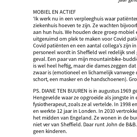
MOBIEL EN ACTIEF
‘Ik werk nu in een verpleeghuis waar patiënte
ziekenhuis hoeven te zijn. Ze wachten bijvoo
aan hun huis. We houden deze groep mobiel e
uitgeruimd om plek te maken voor Covid patië
Covid patiënten en een aantal collega’s zijn i
personeel wordt in Sheffield wel redelijk snel 
geval. Een paar van mijn mountainbike-buddie
is wel heel heftig, maar die dames zeggen d
zwaar is (emotioneel en lichamelijk vanwege
schort, een masker en de handschoenen). Gro
PS. DIANE TEN BUUREN is in augustus 1969 g
Hengevelde waar ze opgroeide als jongste in e
fysiotherapeut, zoals ze al vertelde. In 1998
en werkte 12 jaar in Londen. In 2010 vertrokke
het midden van Engeland. Ze wonen in de bu
niet ver van Sheffield. Daar runt John de B&B
geen kinderen.