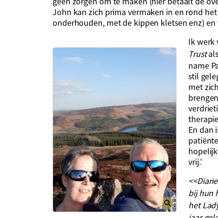
geen zorgen om te maken (hier betaalt de ove
John kan zich prima vermaken in en rond het h
onderhouden, met de kippen kletsen enz) en v
Ik werk
Trust
als
name Par
stil ge
met zic
brengen 
verdriet
therapie
En dan i
patiënte
hopelijk
vrij.’
<<Diane 
bij hun 
het Lad
jaar ge