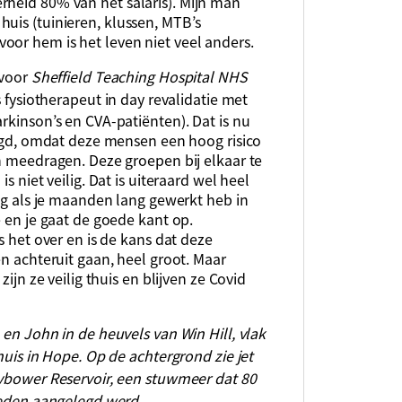
rheid 80% van het salaris). Mijn man
uis (tuinieren, klussen, MTB’s
oor hem is het leven niet veel anders.
 voor
Sheffield Teaching Hospital NHS
 fysiotherapeut in day revalidatie met
kinson’s en CVA-patiënten). Dat is nu
legd, omdat deze mensen een hoog risico
h meedragen. Deze groepen bij elkaar te
is niet veilig. Dat is uiteraard wel heel
ig als je maanden lang gewerkt heb in
 en je gaat de goede kant op.
s het over en is de kans dat deze
n achteruit gaan, heel groot. Maar
 zijn ze veilig thuis en blijven ze Covid
en John in de heuvels van Win Hill, vlak
huis in Hope. Op de achtergrond zie jet
ybower Reservoir, een stuwmeer dat 80
leden aangelegd werd.