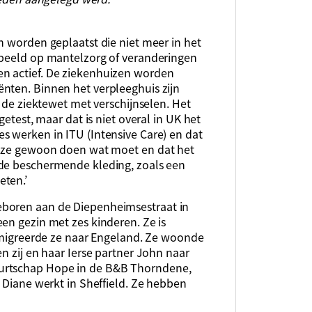
n worden geplaatst die niet meer in het
rbeeld op mantelzorg of veranderingen
n actief. De ziekenhuizen worden
nten. Binnen het verpleeghuis zijn
n de ziektewet met verschijnselen. Het
getest, maar dat is niet overal in UK het
s werken in ITU (Intensive Care) en dat
at ze gewoon doen wat moet en dat het
 de beschermende kleding, zoals een
eten.’
eboren aan de Diepenheimsestraat in
en gezin met zes kinderen. Ze is
 emigreerde ze naar Engeland. Ze woonde
n zij en haar Ierse partner John naar
urtschap Hope in de B&B Thorndene,
. Diane werkt in Sheffield. Ze hebben