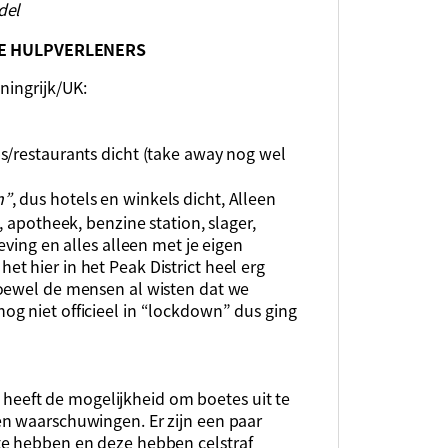
ndel
E HULPVERLENERS
ningrijk/UK:
s/restaurants dicht (take away nog wel
n”
, dus hotels en winkels dicht, Alleen
, apotheek, benzine station, slager,
eving en alles alleen met je eigen
t hier in het Peak District heel erg
hoewel de mensen al wisten dat we
g niet officieel in “lockdown” dus ging
er heeft de mogelijkheid om boetes uit te
n waarschuwingen. Er zijn een paar
te hebben en deze hebben celstraf