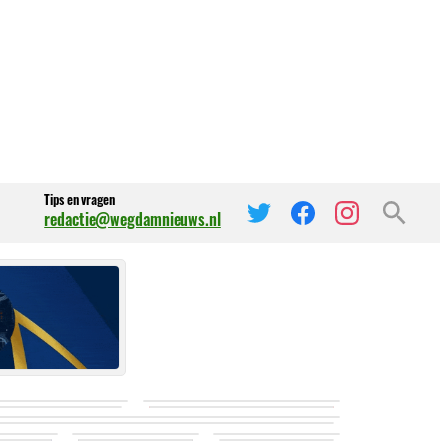
Tips en vragen
redactie@wegdamnieuws.nl