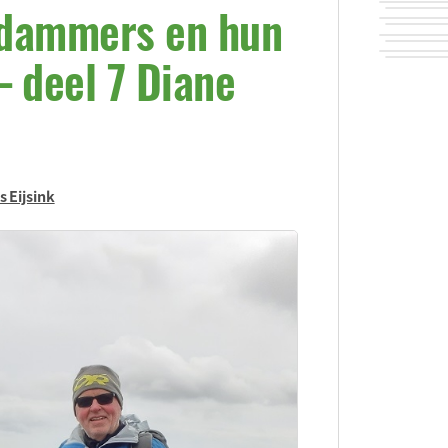
dammers en hun
– deel 7 Diane
js Eijsink