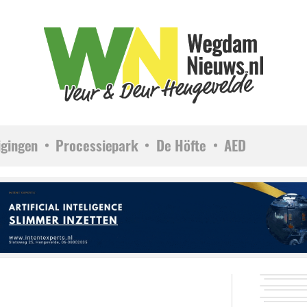
igingen
Processiepark
De Höfte
AED