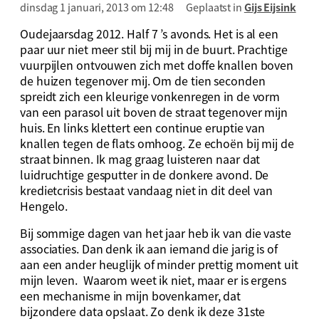
dinsdag 1 januari, 2013 om 12:48
Geplaatst in
Gijs Eijsink
Oudejaarsdag 2012. Half 7 ’s avonds. Het is al een
paar uur niet meer stil bij mij in de buurt. Prachtige
vuurpijlen ontvouwen zich met doffe knallen boven
de huizen tegenover mij. Om de tien seconden
spreidt zich een kleurige vonkenregen in de vorm
van een parasol uit boven de straat tegenover mijn
huis. En links klettert een continue eruptie van
knallen tegen de flats omhoog. Ze echoën bij mij de
straat binnen. Ik mag graag luisteren naar dat
luidruchtige gesputter in de donkere avond. De
kredietcrisis bestaat vandaag niet in dit deel van
Hengelo.
Bij sommige dagen van het jaar heb ik van die vaste
associaties. Dan denk ik aan iemand die jarig is of
aan een ander heuglijk of minder prettig moment uit
mijn leven. Waarom weet ik niet, maar er is ergens
een mechanisme in mijn bovenkamer, dat
bijzondere data opslaat. Zo denk ik deze 31ste