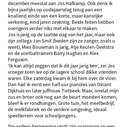
december meestal aan Jos Hafkamp. Ook denk ik
bijna jaarlijks op oudejaarsdag terug aan een
knallend einde van een korte, maar kansrijke
verkering, eind jaren zeventig. Beide feiten hebben
overigens verder niks met elkaar te maken.
Jos is jarig op de laatste dag van het jaar, maar ook
zijn collega Jan Smit (beiden zijn ze zanger, zoals u
weet), Mies Bouwman is jarig, Atje Keulen-Deelstra
en de voetbaltrainers Barry Hughes en Alex
Ferguson.
‘Ik kan altijd zeggen dat ik dit jaar jarig ben’, zei Jos
vroeger toen we op de lagere school dikke vrienden
waren. Elke zaterdag kwam ik bij hem over de vloer.
Dan had ik eerst een half uur pianoles van Dinant
Dijkhuis en later juffrouw Tielbeek. Maar, omdat mijn
zus en broer ook nog aan de beurt moesten komen,
bleef ik er rondhangen. Grote tuin, het meelbedrijf,
de melkfabriek en de verdere omgeving, ideaal
speelterrein voor schooljongens.
Die andere herinnering vindt zijn oorsprong op een