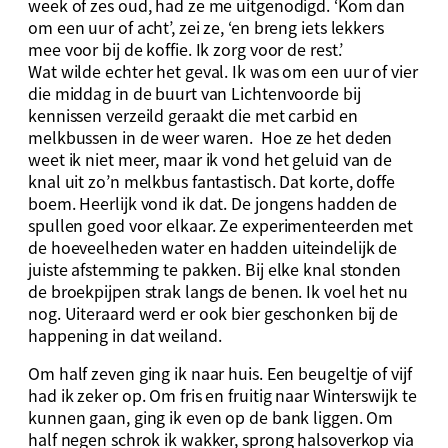
week of zes oud, had ze me uitgenodigd. ‘Kom dan
om een uur of acht’, zei ze, ‘en breng iets lekkers
mee voor bij de koffie. Ik zorg voor de rest.’
Wat wilde echter het geval. Ik was om een uur of vier
die middag in de buurt van Lichtenvoorde bij
kennissen verzeild geraakt die met carbid en
melkbussen in de weer waren. Hoe ze het deden
weet ik niet meer, maar ik vond het geluid van de
knal uit zo’n melkbus fantastisch. Dat korte, doffe
boem. Heerlijk vond ik dat. De jongens hadden de
spullen goed voor elkaar. Ze experimenteerden met
de hoeveelheden water en hadden uiteindelijk de
juiste afstemming te pakken. Bij elke knal stonden
de broekpijpen strak langs de benen. Ik voel het nu
nog. Uiteraard werd er ook bier geschonken bij de
happening in dat weiland.
Om half zeven ging ik naar huis. Een beugeltje of vijf
had ik zeker op. Om fris en fruitig naar Winterswijk te
kunnen gaan, ging ik even op de bank liggen. Om
half negen schrok ik wakker, sprong halsoverkop via