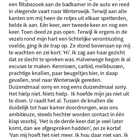
een flitsbezoek aan de badkamer in de auto en reed
in vliegende vaart naar Winterswijk. Terwijl aan alle
kanten om mij heen de rotjes uit elkaar spetterden,
belde ik aan. Eén keer, een tweede keer en nog een
keer. Toen deed ze pas open. Terwijl ik ergens in de
vezels rond mijn hart een lichtelijke verontrusting
voelde, ging ik de trap op. Ze stond bovenaan op mij
te wachten en zei kort: ‘Hi’. Ik zag aan haar gezicht
dat ze slecht te spreken was. Halverwege begon ik al
excuses te maken. Kennissen, carbid, melkbussen,
prachtige knallen, paar beugeltjes bier, in slaap
gevallen, snel naar Winterswijk gereden.
Duizendmaal sorry en nog eens duizendmaal sorry.
Het hielp niet. Niets hielp. Ik hoefde mijn jas niet uit
te doen. U raadt het al. Tussen de knallen die
duidelijk tot haar kamer doordrongen, was ons
ambitieuze, steeds hechter worden contact in één
klap voorbij. ‘Het is de derde keer dat je veel later
komt, dan we afgesproken hadden’, zei ze kortaf.
‘Van mij hoeft het niet meer. Ik hou daar niet van. Ik