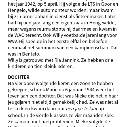
het jaar 1942, op 5 april. Hij volgde de LTS in Goor en
Hengelo, wilde automonteur worden, maar kwam
bij zijn broer Johan in dienst als fietsenmaker. Later
had hij tien jaar lang een eigen zaak in Hengevelde,
maar wegens reuma stopte hij daarmee en kwam in
de WAO terecht. Ook Willy voetbalde jarenlang voor
WVV. Hij speelde in het eerste elftal en beleefde
eenmaal het summum van een kampioenschap. Dat
was in Bentelo.
Willy is getrouwd met Ria Jannink. Ze hebben drie
kinderen en tien kleinkinderen.
DOCHTER
Na vier opeenvolgende keren een zoon te hebben
gekregen, schonk Marie op 6 januari 1944 weer het
leven aan een dochter. Dat was Mieke die het in haar
jeugdjaren niet altijd gemakkelijk had. Ze was niet al
te sterk en kwam daardoor
een jaar te laat
op
school. In de vierde klas was ze vier maanden ziek.
Ze kampte met hartproblemen. Mieke volgde de