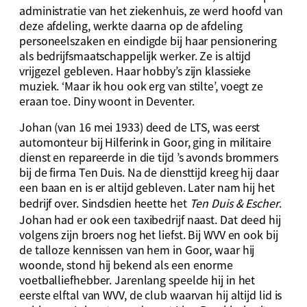
administratie van het ziekenhuis, ze werd hoofd van
deze afdeling, werkte daarna op de afdeling
personeelszaken en eindigde bij haar pensionering
als bedrijfsmaatschappelijk werker. Ze is altijd
vrijgezel gebleven. Haar hobby’s zijn klassieke
muziek. ‘Maar ik hou ook erg van stilte’, voegt ze
eraan toe. Diny woont in Deventer.
Johan (van 16 mei 1933) deed de LTS, was eerst
automonteur bij Hilferink in Goor, ging in militaire
dienst en repareerde in die tijd ’s avonds brommers
bij de firma Ten Duis. Na de diensttijd kreeg hij daar
een baan en is er altijd gebleven. Later nam hij het
bedrijf over. Sindsdien heette het
Ten Duis & Escher
.
Johan had er ook een taxibedrijf naast. Dat deed hij
volgens zijn broers nog het liefst. Bij WVV en ook bij
de talloze kennissen van hem in Goor, waar hij
woonde, stond hij bekend als een enorme
voetballiefhebber. Jarenlang speelde hij in het
eerste elftal van WVV, de club waarvan hij altijd lid is