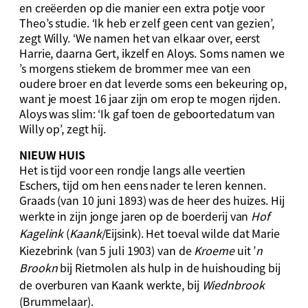
en creëerden op die manier een extra potje voor
Theo’s studie. ‘Ik heb er zelf geen cent van gezien’,
zegt Willy. ‘We namen het van elkaar over, eerst
Harrie, daarna Gert, ikzelf en Aloys. Soms namen we
’s morgens stiekem de brommer mee van een
oudere broer en dat leverde soms een bekeuring op,
want je moest 16 jaar zijn om erop te mogen rijden.
Aloys was slim: ‘Ik gaf toen de geboortedatum van
Willy op’, zegt hij.
N
IEUW HUIS
Het is tijd voor een rondje langs alle veertien
Eschers, tijd om hen eens nader te leren kennen.
Graads (van 10 juni 1893) was de heer des huizes. Hij
werkte in zijn jonge jaren op de boerderij van
Hof
Kagelink
(
Kaank
/Eijsink). Het toeval wilde dat Marie
Kiezebrink (van 5 juli 1903) van de
Kroeme
uit ’
n
Brookn
bij Rietmolen als hulp in de huishouding bij
de overburen van Kaank werkte, bij
Wiednbrook
(Brummelaar).