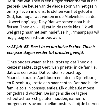
De studie van Theo is een uitgebreider thema in het
gesprek. De keuze van de vierde zoon van het gezin
om zijn leven in dienst te stellen van het geloof in
God, had nogal wat voeten in de Markveldse aarde.
‘Ik weet nog’, zegt Diny, ‘dat we samen naar huis
fietsen, Theo en ik. Hij zat in de zesde klas. “Ik wil
wel graag naar het seminarie”, zei hij, “maar papa wil
nog graag een schuur bouwen.
<<25 juli ’65. Feest in en om huize Escher. Theo is
een paar dagen eerder tot priester gewijd.
‘Onze ouders waren er heel trots op dat Theo die
keuze maakte’, zegt Gert. ‘Een priester in de familie,
dat was een extra. Dat vonden ze prachtig.’
Maar de studie in Apeldoorn en later in Dijnselburg
en Rijsenburg kostte een paar centen. Dat had bij de
familie zo zijn consequenties. Elk dubbeltje moest
omgedraaid worden. De jongens die de lagere
school achter zich gelaten hadden, namen ’s
morgens en ’s avonds melkmonsters af bij de boeren