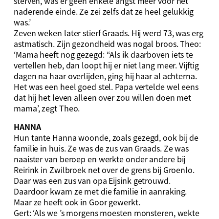
sterven, was er geen enkele angst meer voor het
naderende einde. Ze zei zelfs dat ze heel gelukkig
was.’
Zeven weken later stierf Graads. Hij werd 73, was erg
astmatisch. Zijn gezondheid was nogal broos. Theo:
‘Mama heeft nog gezegd: “Als ik daarboven iets te
vertellen heb, dan loopt hij er niet lang meer. Vijftig
dagen na haar overlijden, ging hij haar al achterna.
Het was een heel goed stel. Papa vertelde wel eens
dat hij het leven alleen over zou willen doen met
mama’, zegt Theo.
HANNA
Hun tante Hanna woonde, zoals gezegd, ook bij de
familie in huis. Ze was de zus van Graads. Ze was
naaister van beroep en werkte onder andere bij
Reirink in Zwilbroek net over de grens bij Groenlo.
Daar was een zus van opa Eijsink getrouwd.
Daardoor kwam ze met die familie in aanraking.
Maar ze heeft ook in Goor gewerkt.
Gert: ‘Als we ’s morgens moesten monsteren, wekte