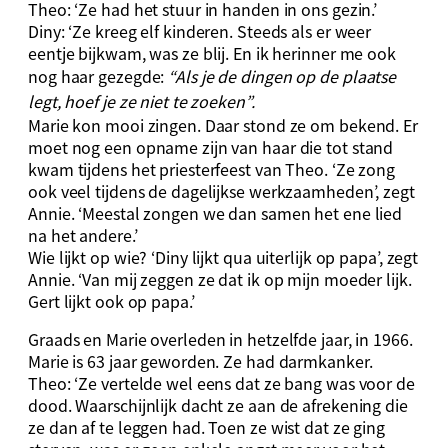
Theo: ‘Ze had het stuur in handen in ons gezin.’
Diny: ‘Ze kreeg elf kinderen. Steeds als er weer
eentje bijkwam, was ze blij. En ik herinner me ook
nog haar gezegde:
“Als je de dingen op de plaatse
legt, hoef je ze niet te zoeken”.
Marie kon mooi zingen. Daar stond ze om bekend. Er
moet nog een opname zijn van haar die tot stand
kwam tijdens het priesterfeest van Theo. ‘Ze zong
ook veel tijdens de dagelijkse werkzaamheden’, zegt
Annie. ‘Meestal zongen we dan samen het ene lied
na het andere.’
Wie lijkt op wie? ‘Diny lijkt qua uiterlijk op papa’, zegt
Annie. ‘Van mij zeggen ze dat ik op mijn moeder lijk.
Gert lijkt ook op papa.’
Graads en Marie overleden in hetzelfde jaar, in 1966.
Marie is 63 jaar geworden. Ze had darmkanker.
Theo: ‘Ze vertelde wel eens dat ze bang was voor de
dood. Waarschijnlijk dacht ze aan de afrekening die
ze dan af te leggen had. Toen ze wist dat ze ging