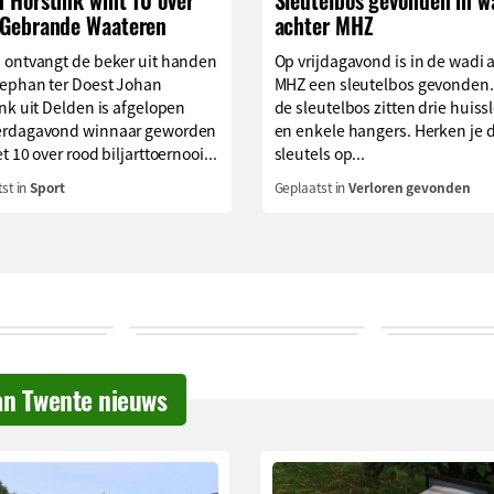
 Horstink wint 10 over
Sleutelbos gevonden in w
 Gebrande Waateren
achter MHZ
 ontvangt de beker uit handen
Op vrijdagavond is in de wadi 
tephan ter Doest Johan
MHZ een sleutelbos gevonden.
nk uit Delden is afgelopen
de sleutelbos zitten drie huiss
rdagavond winnaar geworden
en enkele hangers. Herken je 
t 10 over rood biljarttoernooi...
sleutels op...
st in
Sport
Geplaatst in
Verloren gevonden
an Twente nieuws