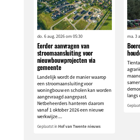
do. 6 aug. 2026 om 05:30
ma. 3 
Eerder aanvragen van
Boer
stroomaansluiting voor
houd
nieuwbouwprojecten via
Tienta
gemeente
agrari
maand
Landelijk wordt de manier waarop
samen
een stroomaansluiting voor
demons
woningbouw en scholen kan worden
langs 
aangevraagd aangepast.
Netbeheerders hanteren daarom
Geplaat
vanaf 1 oktober 2026 een nieuwe
werkwijze....
Geplaatst in
Hof van Twente nieuws