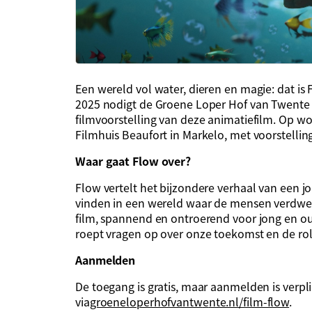
Een wereld vol water, dieren en magie: dat is
2025 nodigt de Groene Loper Hof van Twente a
filmvoorstelling van deze animatiefilm. Op w
Filmhuis Beaufort in Markelo, met voorstellin
Waar gaat Flow over?
Flow vertelt het bijzondere verhaal van een j
vinden in een wereld waar de mensen verdw
film, spannend en ontroerend voor jong
e
n ou
roept vragen op over onze toekomst en de rol
Aanmelden
De toegang is gratis, maar aanmelden is verp
via
groeneloperhofvantw
e
nte.nl/film-flow
.