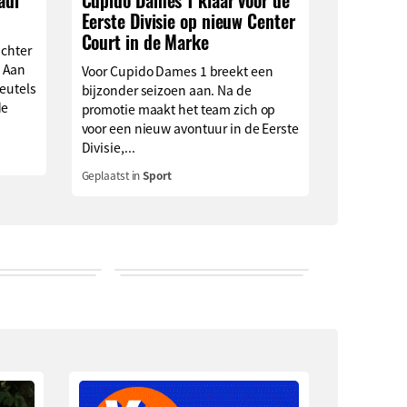
adi
Cupido Dames 1 klaar voor de
Eerste Divisie op nieuw Center
Court in de Marke
achter
 Aan
Voor Cupido Dames 1 breekt een
leutels
bijzonder seizoen aan. Na de
de
promotie maakt het team zich op
voor een nieuw avontuur in de Eerste
Divisie,...
Geplaatst in
Sport