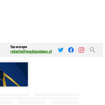
Tips en vragen
redactie@wegdamnieuws.nl