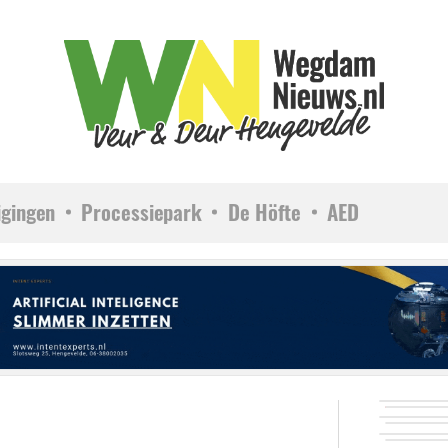
igingen
Processiepark
De Höfte
AED