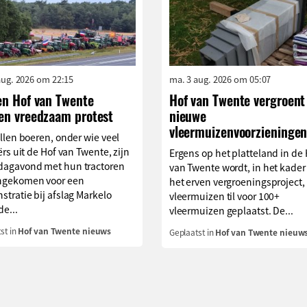
aug. 2026 om 22:15
ma. 3 aug. 2026 om 05:07
en Hof van Twente
Hof van Twente vergroent
en vreedzaam protest
nieuwe
vleermuizenvoorzieninge
llen boeren, onder wie veel
ërs uit de Hof van Twente, zijn
Ergens op het platteland in de 
agavond met hun tractoren
van Twente wordt, in het kader
gekomen voor een
het erven vergroeningsproject,
tratie bij afslag Markelo
vleermuizen til voor 100+
de...
vleermuizen geplaatst. De...
st in
Hof van Twente nieuws
Geplaatst in
Hof van Twente nieuw