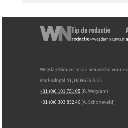
Tip de redactie
redactie
a
@wegdamnieuws.nl
WegdamNieuws.nl: de nieuwssite voor He
Markesingel 41, HENGEVELDE
+31 (0)6 101 751 05
(R. Wegdam)
+31 (0)6 303 832 46
(A. Schoneveld)