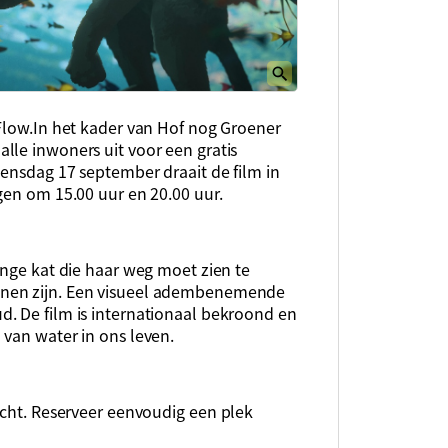
Flow.
In het kader van Hof nog Groener
lle inwoners uit voor een gratis
oensdag 17 september draait de film in
gen om 15.00 uur en 20.00 uur.
onge kat die haar weg moet zien te
enen zijn. Een visueel adembenemende
d. De film is internationaal bekroond en
 van water in ons leven.
licht. Reserveer eenvoudig
een
plek