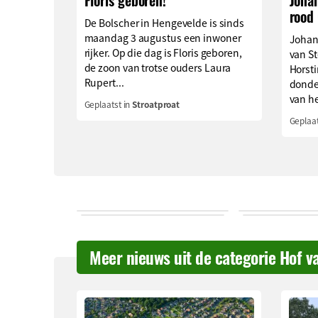
Floris geboren!
Johan
rood
De Bolscher in Hengevelde is sinds
maandag 3 augustus een inwoner
Johan
rijker. Op die dag is Floris geboren,
van S
de zoon van trotse ouders Laura
Horsti
Rupert...
donde
van he
Geplaatst in
Stroatproat
Geplaat
Meer nieuws uit de categorie Hof v