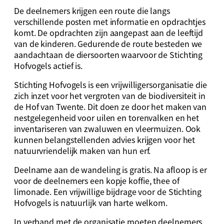
De deelnemers krijgen een route die langs
verschi
llende posten met informatie en
opdrachtjes
komt. D
e opdrachten zijn aangepast aan de leeftijd
van de kinde
ren.
Gedurende de route besteden we
aandacht
aan de diersoorten waarvoor de
Stichting
Hofvogels actief is
.
Stichting Hofvogels is een vrijwilligersorganisatie die
zich inzet voor het vergroten van de biodiversiteit in
de Hof van Twente. Dit doen ze door het maken van
nestgelegenheid voor uilen en torenvalken en het
inventariseren van zwaluwen en vleermuizen. Ook
kunnen belangstellenden advies krijgen voor het
natuurvriendelijk maken van hun erf.
Deelname
aan de wandeling
is gratis
. Na afloop is er
voor de deeln
emers een kopje koffie, thee of
limonade. Een vrijwillige bijdrage voor de Stichting
Hofvogels is natuurlijk
van harte
welkom.
In verband met de organisatie moe
ten deelnemers