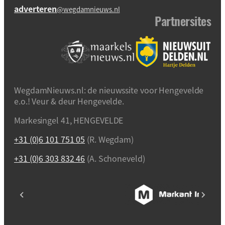
adverteren
@wegdamnieuws.nl
Partnersites
WegdamNieuws.nl: de nieuwssite voor Hengevelde
e.o.! Veur & deur Hengevelde.
Markesingel 41, HENGEVELDE
+31 (0)6 101 751 05
(R. Wegdam)
+31 (0)6 303 832 46
(A. Schoneveld)