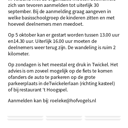
zich van tevoren
aanmelden
tot
uiterlijk 30
september
. Bij
de aanmelding graag aangeven in
welke
basisschool
groep de kinderen zitten en met
hoeveel deelnemers men meedoet.
Op 5 oktober kan er gestart worden tussen 13.00 uur
en
14.30 uur. Uiterlijk
16
.00
uur
moeten de
deelnemers weer terug zijn. De wandeling is ruim 2
kilometer.
Op zondagen is
het meestal erg druk in Twickel. H
et
advies is om zoveel mogelijk op
de fiets te komen
of
anders de auto te parkeren
op de grote
parkeerplaats in
de
Twickelerlaan
(richting kasteel)
of bij restaurant ‘t
Hoogspel
.
Aanmelden kan bij:
roeleke@hofvogels.nl