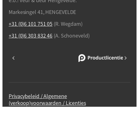
e.o.! Veur & deur Hengevelde.
Markesingel 41, HENGEVELDE
+31 (0)6 101 751 05
(R. Wegdam)
+31 (0)6 303 832 46
(A. Schoneveld)
Privacybeleid / Algemene
(verkoop)voorwaarden / Licenties
Webdesign en realisatie
Kuipers Design