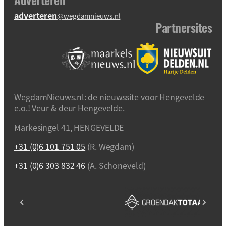
adverteren
@wegdamnieuws.nl
Partnersites
WegdamNieuws.nl: de nieuwssite voor Hengevelde
e.o.! Veur & deur Hengevelde.
Markesingel 41, HENGEVELDE
+31 (0)6 101 751 05
(R. Wegdam)
+31 (0)6 303 832 46
(A. Schoneveld)