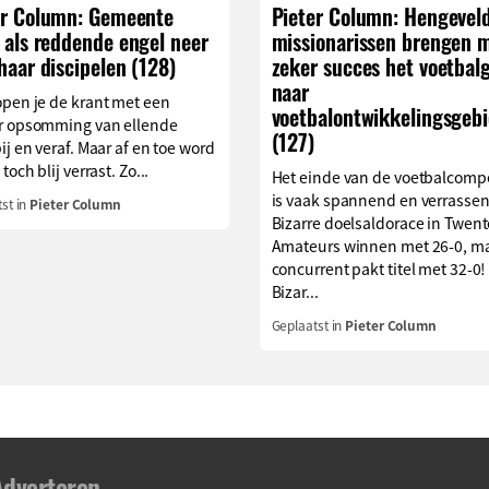
er Column: Gemeente
Pieter Column: Hengevel
 als reddende engel neer
missionarissen brengen 
haar discipelen (128)
zeker succes het voetbalg
naar
open je de krant met een
voetbalontwikkelingsgeb
r opsomming van ellende
(127)
ij en veraf. Maar af en toe word
toch blij verrast. Zo...
Het einde van de voetbalcompe
is vaak spannend en verrassen
st in
Pieter Column
Bizarre doelsaldorace in Twent
Amateurs winnen met 26-0, m
concurrent pakt titel met 32-0!
Bizar...
Geplaatst in
Pieter Column
Adverteren