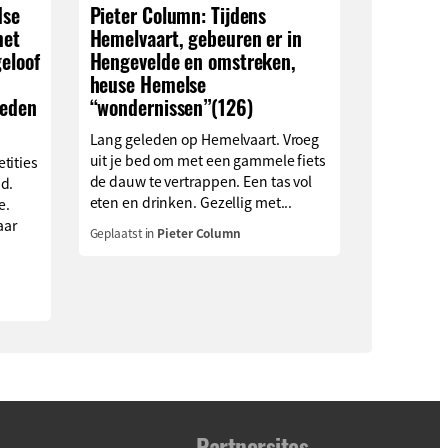
dse
Pieter Column: Tijdens
met
Hemelvaart, gebeuren er in
eloof
Hengevelde en omstreken,
heuse Hemelse
ieden
“wondernissen”(126)
Lang geleden op Hemelvaart. Vroeg
uit je bed om met een gammele fiets
tities
de dauw te vertrappen. Een tas vol
d.
eten en drinken. Gezellig met...
e.
aar
Geplaatst in
Pieter Column
Partnersites