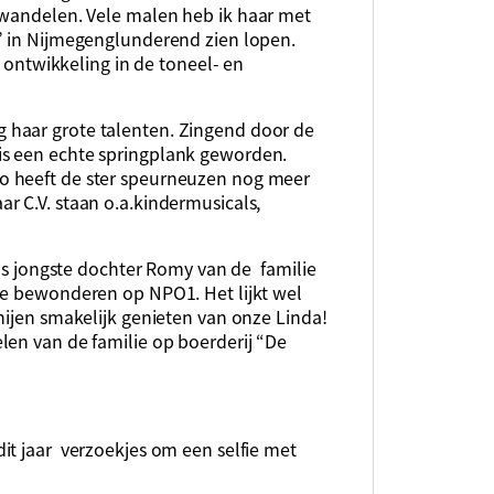
d wandelen. Vele malen
heb ik haar
met
” in Nijmegen
glunderend zien lopen
.
e ontwikkeling in de toneel- en
ig
haar
grote
talenten.
Zingend door de
is een echte springplank geworden.
o heeft de ster speurneuzen nog meer
ar C.V. staan
o.a.
kindermusicals,
Als jongste dochter Romy van de familie
te bewonderen op NPO1. Het lijkt wel
nijen smakelijk genieten van onze Linda!
len van de familie op boerderij “De
it jaar verzoekjes om een selfie met