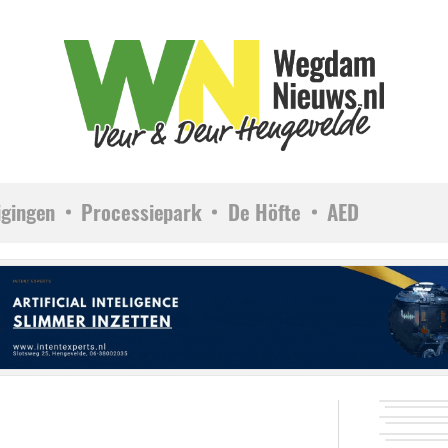
igingen
Processiepark
De Höfte
AED