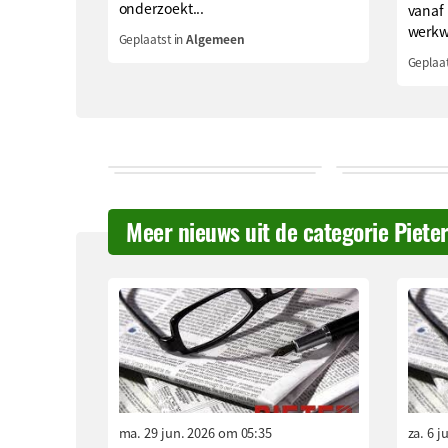
onderzoekt...
vanaf
werkwi
Geplaatst in
Algemeen
Geplaat
Meer nieuws uit de categorie Piete
ma. 29 jun. 2026 om 05:35
za. 6 