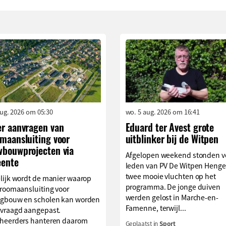
aug. 2026 om 05:30
wo. 5 aug. 2026 om 16:41
er aanvragen van
Eduard ter Avest grote
omaansluiting voor
uitblinker bij de Witpen
wbouwprojecten via
Afgelopen weekend stonden v
ente
leden van PV De Witpen Henge
twee mooie vluchten op het
lijk wordt de manier waarop
programma. De jonge duiven
troomaansluiting voor
werden gelost in Marche-en-
gbouw en scholen kan worden
Famenne, terwijl...
vraagd aangepast.
heerders hanteren daarom
Geplaatst in
Sport