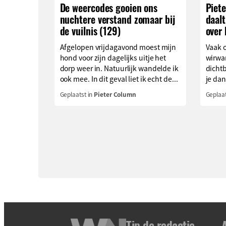
De weercodes gooien ons
Piet
nuchtere verstand zomaar bij
daalt
de vuilnis (129)
over 
Afgelopen vrijdagavond moest mijn
Vaak 
hond voor zijn dagelijks uitje het
wirwa
dorp weer in. Natuurlijk wandelde ik
dichtb
ook mee. In dit geval liet ik echt de...
je dan 
Geplaatst in
Pieter Column
Geplaat
Tip de redactie