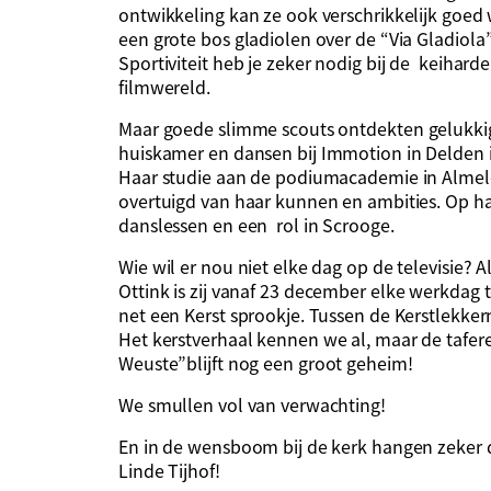
ontwikkeling kan ze ook verschrikkelijk goe
een grote bos gladiolen over de “Via
Gladiola
Sportiviteit heb je zeker nodig bij de keihard
filmwereld.
Maar goede slimme scouts ont
dekten
gelukk
huiskamer en dansen bij
Immotion
in Delden 
Haar studie aan de podiumacademie in Almel
overtuigd van haar kunnen en ambities.
Op ha
danslessen
en
een rol in
S
crooge
.
Wie wil er nou niet elke dag op de televisie? 
Ottink
is zij vanaf 23 december elke werkdag 
net een Kerst sprookje. Tussen de Kerstlekker
Het kerstverhaal kennen
we al, maar de tafere
Weuste
”
blijft nog een groot geheim!
We smullen vol van verwachting!
En in de wensboom bij de kerk hangen zeker d
Linde Tijhof!