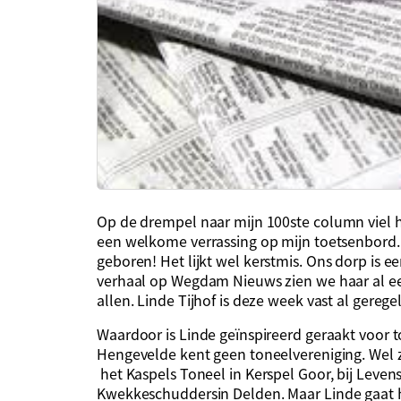
Op de drempel naar mijn 100
ste
column viel 
een welkome verrassing op mijn toetsenbord.
geboren!
Het lijkt wel kerstmis.
Ons dorp is ee
verhaal op Wegdam Nieuws zien we haar al ee
allen. Linde Tijhof is deze week vast al gereg
Waardoor is Linde geïnspireerd geraakt voor 
Hengevelde kent geen toneelvereniging. Wel z
het
Kaspels
Toneel in Kerspel Goor, bij Levens
Kwekkeschudders
in Delden. Maar
Linde gaat 