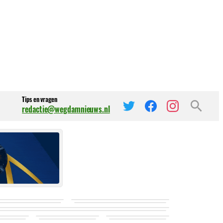
Tips en vragen
redactie@wegdamnieuws.nl