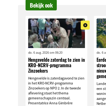
Bekijk ook
do. 6 aug. 2026 om 06:20
do. 6 
Hengevelde zaterdag te zien in
Eerd
KRO-NCRV-programma
stro
Zinzoekers
nieu
geme
Hengevelde is zaterdagavond te zien
in het KRO-NCRV-programma
Lande
Zinzoekers op NPO 2. In de tweede
een s
aflevering staat het thema
wonin
gemeenschapszin centraal.
aange
Presentatrice Anna Gimbrère
Netbe