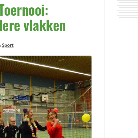
Toernooi:
dere vlakken
n
Sport