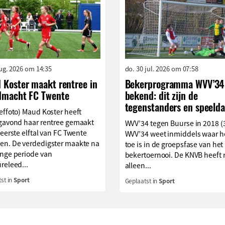
aug. 2026 om 14:35
do. 30 jul. 2026 om 07:58
 Koster maakt rentree in
Bekerprogramma WVV’34
dmacht FC Twente
bekend: dit zijn de
tegenstanders en speelda
effoto) Maud Koster heeft
agavond haar rentree gemaakt
WVV’34 tegen Buurse in 2018 (
 eerste elftal van FC Twente
WVV’34 weet inmiddels waar h
en. De verdedigster maakte na
toe is in de groepsfase van het
ange periode van
bekertoernooi. De KNVB heeft 
releed...
alleen...
st in
Sport
Geplaatst in
Sport