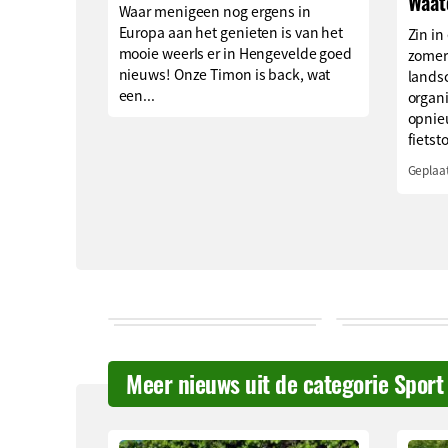
Waat
Waar menigeen nog ergens in
Europa aan het genieten is van het
Zin in
mooie weerIs er in Hengevelde goed
zomer
nieuws! Onze Timon is back, wat
lands
een...
organ
opnie
fietst
Geplaat
Meer nieuws uit de categorie Sport