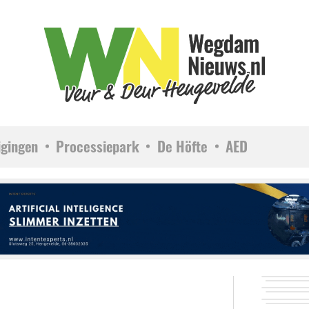
igingen
Processiepark
De Höfte
AED