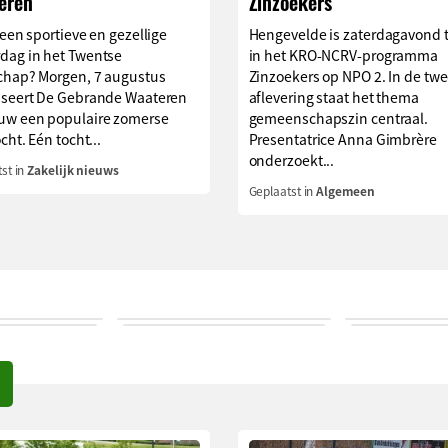
eren
Zinzoekers
 een sportieve en gezellige
Hengevelde is zaterdagavond t
dag in het Twentse
in het KRO-NCRV-programma
chap? Morgen, 7 augustus
Zinzoekers op NPO 2. In de tw
iseert De Gebrande Waateren
aflevering staat het thema
uw een populaire zomerse
gemeenschapszin centraal.
ocht. Eén tocht...
Presentatrice Anna Gimbrère
onderzoekt...
st in
Zakelijk nieuws
Geplaatst in
Algemeen