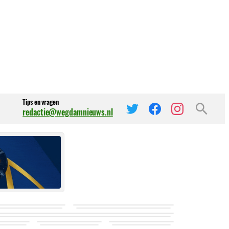
Tips en vragen
redactie@wegdamnieuws.nl