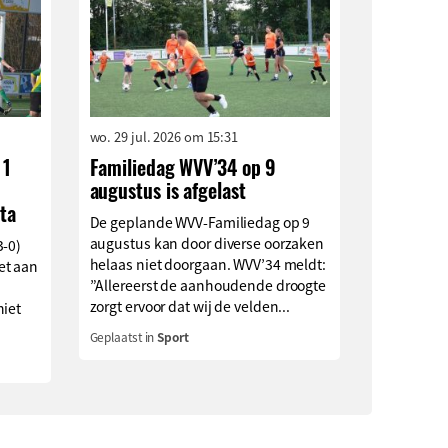
wo. 29 jul. 2026 om 15:31
 1
Familiedag WVV’34 op 9
augustus is afgelast
ta
De geplande WVV-Familiedag op 9
augustus kan door diverse oorzaken
3-0)
helaas niet doorgaan. WVV’34 meldt:
et aan
”Allereerst de aanhoudende droogte
zorgt ervoor dat wij de velden...
niet
Geplaatst in
Sport