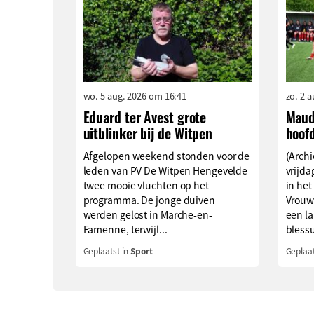
wo. 5 aug. 2026 om 16:41
zo. 2 
Eduard ter Avest grote
Maud
uitblinker bij de Witpen
hoof
Afgelopen weekend stonden voor de
(Archi
leden van PV De Witpen Hengevelde
vrijd
twee mooie vluchten op het
in het
programma. De jonge duiven
Vrouw
werden gelost in Marche-en-
een l
Famenne, terwijl...
blessu
Geplaatst in
Sport
Geplaat