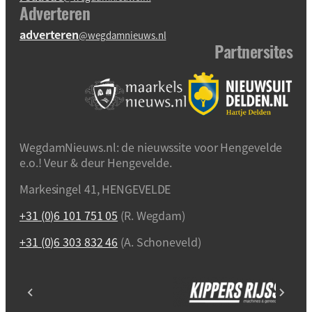
Adverteren
adverteren
@wegdamnieuws.nl
Partnersites
WegdamNieuws.nl: de nieuwssite voor Hengevelde
e.o.! Veur & deur Hengevelde.
Markesingel 41, HENGEVELDE
+31 (0)6 101 751 05
(R. Wegdam)
+31 (0)6 303 832 46
(A. Schoneveld)