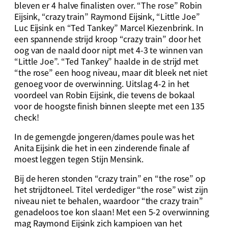
bleven er 4 halve finalisten over. “The rose” Robin
Eijsink, “crazy train” Raymond Eijsink, “Little Joe”
Luc Eijsink en “Ted Tankey” Marcel Kiezenbrink. In
een spannende strijd kroop “crazy train” door het
oog van de naald door nipt met 4-3 te winnen van
“Little Joe”. “Ted Tankey” haalde in de strijd met
“the rose” een hoog niveau, maar dit bleek net niet
genoeg voor de overwinning. Uitslag 4-2 in het
voordeel van Robin Eijsink, die tevens de bokaal
voor de hoogste finish binnen sleepte met een 135
check!
In de gemengde jongeren/dames poule was het
Anita Eijsink die het in een zinderende finale af
moest leggen tegen Stijn Mensink.
Bij de heren stonden “crazy train” en “the rose” op
het strijdtoneel. Titel verdediger “the rose” wist zijn
niveau niet te behalen, waardoor “the crazy train”
genadeloos toe kon slaan! Met een 5-2 overwinning
mag Raymond Eijsink zich kampioen van het