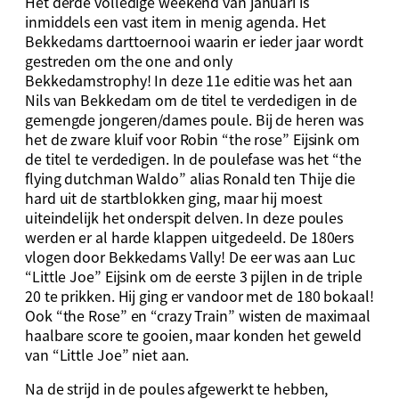
Het derde volledige weekend van januari is
inmiddels een vast item in menig agenda. Het
Bekkedams darttoernooi waarin er ieder jaar wordt
gestreden om the one and only
Bekkedamstrophy! In deze 11e editie was het aan
Nils van Bekkedam om de titel te verdedigen in de
gemengde jongeren/dames poule. Bij de heren was
het de zware kluif voor Robin “the rose” Eijsink om
de titel te verdedigen. In de poulefase was het “the
flying dutchman Waldo” alias Ronald ten Thije die
hard uit de startblokken ging, maar hij moest
uiteindelijk het onderspit delven. In deze poules
werden er al harde klappen uitgedeeld. De 180ers
vlogen door Bekkedams Vally! De eer was aan Luc
“Little Joe” Eijsink om de eerste 3 pijlen in de triple
20 te prikken. Hij ging er vandoor met de 180 bokaal!
Ook “the Rose” en “crazy Train” wisten de maximaal
haalbare score te gooien, maar konden het geweld
van “Little Joe” niet aan.
Na de strijd in de poules afgewerkt te hebben,