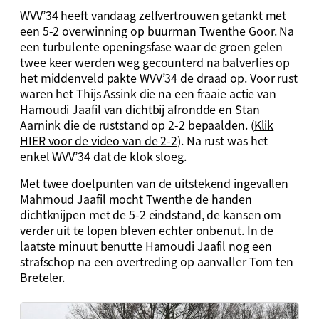
WVV’34 heeft vandaag zelfvertrouwen getankt met
een 5-2 overwinning op buurman Twenthe Goor. Na
een turbulente openingsfase waar de groen gelen
twee keer werden weg gecounterd na balverlies op
het middenveld pakte WVV’34 de draad op. Voor rust
waren het Thijs Assink die na een fraaie actie van
Hamoudi Jaafil van dichtbij afrondde en Stan
Aarnink die de ruststand op 2-2 bepaalden. (
Klik
HIER voor de video van de 2-2
). Na rust was het
enkel WVV’34 dat de klok sloeg.
Met twee doelpunten van de uitstekend ingevallen
Mahmoud Jaafil mocht Twenthe de handen
dichtknijpen met de 5-2 eindstand, de kansen om
verder uit te lopen bleven echter onbenut. In de
laatste minuut benutte Hamoudi Jaafil nog een
strafschop na een overtreding op aanvaller Tom ten
Breteler.