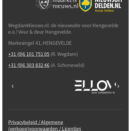
WegdamNieuws.nl: de nieuwssite voor Hengevelde
e.o.! Veur & deur Hengevelde.
Markesingel 41, HENGEVELDE
+31 (0)6 101 751 05
(R. Wegdam)
+31 (0)6 303 832 46
(A. Schoneveld)
Privacybeleid / Algemene
(verkoop)voorwaarden / Licenties