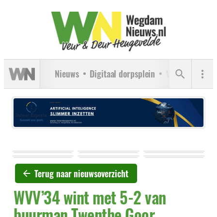
Nieuws
Digitaal dorpsplein
Verenigingen
Terug naar nieuwsoverzicht
WVV’34 wint met 5-2 van
buurman Twenthe Goor