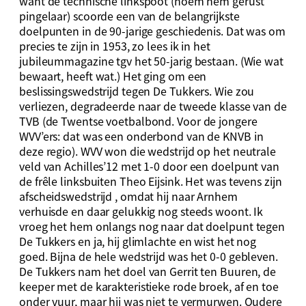
want de technische linkspoot (noem hem gerust
pingelaar) scoorde een van de belangrijkste
doelpunten in de 90-jarige geschiedenis. Dat was om
precies te zijn in 1953, zo lees ik in het
jubileummagazine tgv het 50-jarig bestaan. (Wie wat
bewaart, heeft wat.) Het ging om een
beslissingswedstrijd tegen De Tukkers. Wie zou
verliezen, degradeerde naar de tweede klasse van de
TVB (de Twentse voetbalbond. Voor de jongere
WVV’ers: dat was een onderbond van de KNVB in
deze regio). WVV won die wedstrijd op het neutrale
veld van Achilles’12 met 1-0 door een doelpunt van
de frêle linksbuiten Theo Eijsink. Het was tevens zijn
afscheidswedstrijd , omdat hij naar Arnhem
verhuisde en daar gelukkig nog steeds woont. Ik
vroeg het hem onlangs nog naar dat doelpunt tegen
De Tukkers en ja, hij glimlachte en wist het nog
goed. Bijna de hele wedstrijd was het 0-0 gebleven.
De Tukkers nam het doel van Gerrit ten Buuren, de
keeper met de karakteristieke rode broek, af en toe
onder vuur, maar hij was niet te vermurwen. Oudere