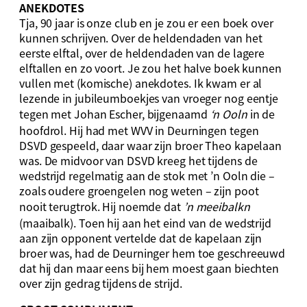
ANEKDOTES
Tja, 90 jaar is onze club en je zou er een boek over
kunnen schrijven. Over de heldendaden van het
eerste elftal, over de heldendaden van de lagere
elftallen en zo voort. Je zou het halve boek kunnen
vullen met (komische) anekdotes. Ik kwam er al
lezende in jubileumboekjes van vroeger nog eentje
tegen met Johan Escher, bijgenaamd
‘n Ooln
in de
hoofdrol. Hij had met WVV in Deurningen tegen
DSVD gespeeld, daar waar zijn broer Theo kapelaan
was. De midvoor van DSVD kreeg het tijdens de
wedstrijd regelmatig aan de stok met ’n Ooln die –
zoals oudere groengelen nog weten – zijn poot
nooit terugtrok. Hij noemde dat
’n meeibalkn
(maaibalk). Toen hij aan het eind van de wedstrijd
aan zijn opponent vertelde dat de kapelaan zijn
broer was, had de Deurninger hem toe geschreeuwd
dat hij dan maar eens bij hem moest gaan biechten
over zijn gedrag tijdens de strijd.