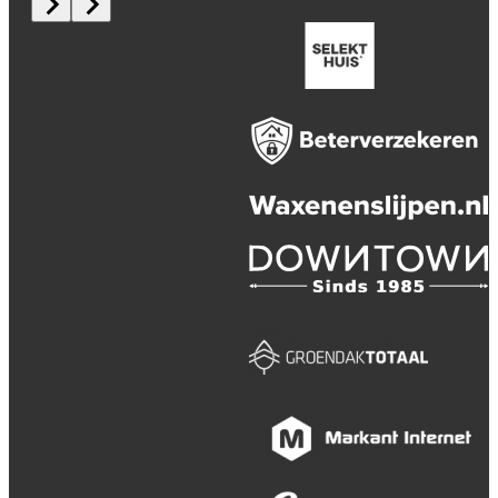
Privacybeleid / Algemene
(verkoop)voorwaarden / Licenties
Webdesign en realisatie
Kuipers Design