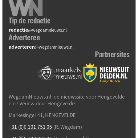
Tip de redactie
redactie
@wegdamnieuws.nl
Adverteren
adverteren
@wegdamnieuws.nl
Partnersites
WegdamNieuws.nl: de nieuwssite voor Hengevelde
e.o.! Veur & deur Hengevelde.
Markesingel 41, HENGEVELDE
+31 (0)6 101 751 05
(R. Wegdam)