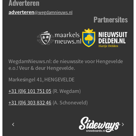
Adverteren
adverteren
@wegdamnieuws.nl
Partnersites
WegdamNieuws.nl: de nieuwssite voor Hengevelde
e.o.! Veur & deur Hengevelde.
Markesingel 41, HENGEVELDE
+31 (0)6 101 751 05
(R. Wegdam)
+31 (0)6 303 832 46
(A. Schoneveld)