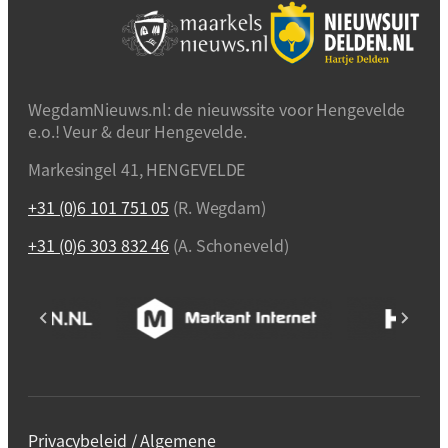
WegdamNieuws.nl: de nieuwssite voor Hengevelde
e.o.! Veur & deur Hengevelde.
Markesingel 41, HENGEVELDE
+31 (0)6 101 751 05
(R. Wegdam)
+31 (0)6 303 832 46
(A. Schoneveld)
Privacybeleid / Algemene