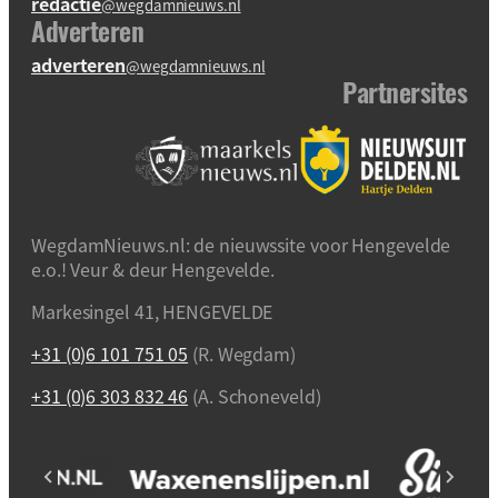
redactie
@wegdamnieuws.nl
Adverteren
adverteren
@wegdamnieuws.nl
Partnersites
WegdamNieuws.nl: de nieuwssite voor Hengevelde
e.o.! Veur & deur Hengevelde.
Markesingel 41, HENGEVELDE
+31 (0)6 101 751 05
(R. Wegdam)
+31 (0)6 303 832 46
(A. Schoneveld)