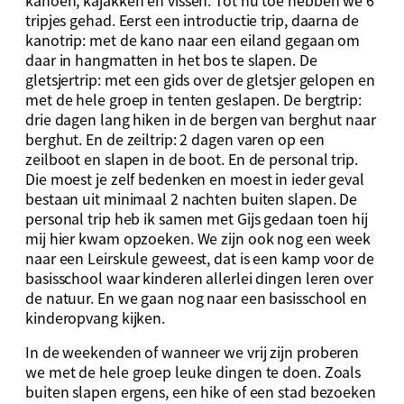
kanoën, kajakken en vissen. Tot nu toe hebben we 6
tripjes gehad. Eerst een introductie trip, daarna de
kanotrip: met de kano naar een eiland gegaan om
daar in hangmatten in het bos te slapen. De
gletsjertrip: met een gids over de gletsjer gelopen en
met de hele groep in tenten geslapen. De bergtrip:
drie dagen lang hiken in de bergen van berghut naar
berghut. En de zeiltrip: 2 dagen varen op een
zeilboot en slapen in de boot. En de personal trip.
Die moest je zelf bedenken en moest in ieder geval
bestaan uit minimaal 2 nachten buiten slapen. De
personal trip heb ik samen met Gijs gedaan toen hij
mij hier kwam opzoeken. We zijn ook nog een week
naar een Leirskule geweest, dat is een kamp voor de
basisschool waar kinderen allerlei dingen leren over
de natuur. En we gaan nog naar een basisschool en
kinderopvang kijken.
In de weekenden of wanneer we vrij zijn proberen
we met de hele groep leuke dingen te doen. Zoals
buiten slapen ergens, een hike of een stad bezoeken